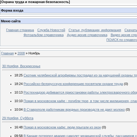
[
Охрана труда и пожарная безопасность
]
Форма входа
Меню сайта
Главная страница
Служба Новостей
Статьи, публикации, информация
Скачать
Фотоальбом справочника
Аудио архив справочника
Видео архив спр
ПОИСК по справочн
Главная
»
2008
»
Ноябрь
30 Ноября, Воскресенье
18:25
Скотник челябинской агрофирмы пострадал из-за нарушений охраны т
18:24
Российско-белорусскую конференцию посвятили охране труда
(0)
10:13
Ростехнадзор добивается приостановки работы электросварочного обор
10:10
Пожар в московском кафе - погибли трое, в том числе милиционер, сп
10:04
В Ставрополе работникам вредных производств не дают молоко
(0)
29 Ноября, Суббота
16:48
Пожар в московском кафе: люди прыгали из окон
(0)
09:58
В Канаде потерпел аварию самолет медицинской службы: пассажиров с