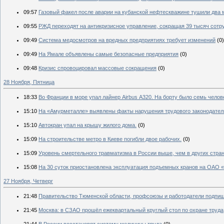
09:57
Газовый факел после аварии на кубанской нефтескважине тушили два 
09:55
РЖД переходят на антикризисное управление, сокращая 39 тысяч сотр
09:49
Система медосмотров на вредных предприятиях требует изменений
(0)
09:49
На Ямале объявлены самые безопасные предприятия
(0)
09:48
Кризис спровоцировал массовые сокращения
(0)
28 Ноября, Пятница
18:33
Во Франции в море упал лайнер Airbus А320. На борту было семь челов
15:10
На «Амурметалле» выявлены факты нарушения трудового законодател
15:10
Автокран упал на крышу жилого дома.
(0)
15:09
На строительстве метро в Киеве погибли двое рабочих.
(0)
15:09
Уровень смертельного травматизма в России выше, чем в других стран
15:08
На 30 суток приостановлена эксплуатация подъемных кранов на ОАО 
27 Ноября, Четверг
21:48
Правительство Тюменской области, профсоюзы и работодатели подпи
21:45
Москва: в СЗАО прошёл ежеквартальный круглый стол по охране труда