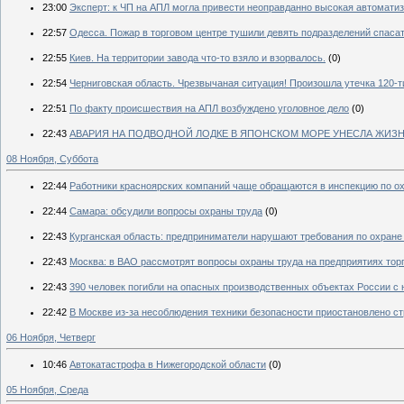
23:00
Эксперт: к ЧП на АПЛ могла привести неоправданно высокая автомати
22:57
Одесса. Пожар в торговом центре тушили девять подразделений спаса
22:55
Киев. На территории завода что-то взяло и взорвалось.
(0)
22:54
Черниговская область. Чрезвычаная ситуация! Произошла утечка 120-т
22:51
По факту происшествия на АПЛ возбуждено уголовное дело
(0)
22:43
АВАРИЯ НА ПОДВОДНОЙ ЛОДКЕ В ЯПОНСКОМ МОРЕ УНЕСЛА ЖИЗН
08 Ноября, Суббота
22:44
Работники красноярских компаний чаще обращаются в инспекцию по ох
22:44
Самара: обсудили вопросы охраны труда
(0)
22:43
Курганская область: предприниматели нарушают требования по охране
22:43
Москва: в ВАО рассмотрят вопросы охраны труда на предприятиях тор
22:43
390 человек погибли на опасных производственных объектах России с 
22:42
В Москве из-за несоблюдения техники безопасности приостановлено с
06 Ноября, Четверг
10:46
Автокатастрофа в Нижегородской области
(0)
05 Ноября, Среда