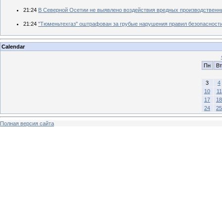
21:24
В Северной Осетии не выявлено воздействия вредных производственн
21:24
"Тюменьтехгаз" оштрафован за грубые нарушения правил безопасност
Calendar
Пн
Вт
3
4
10
11
17
18
24
25
Полная версия сайта