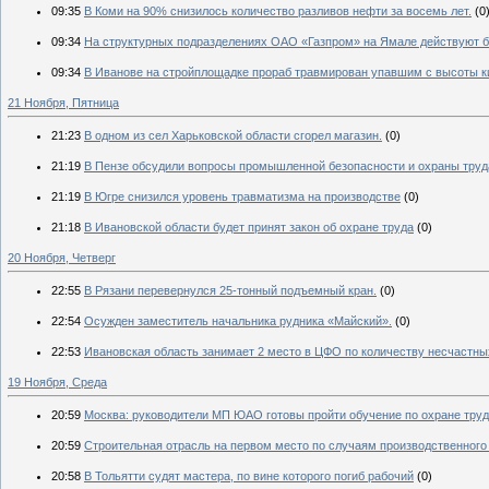
09:35
В Коми на 90% снизилось количество разливов нефти за восемь лет.
(0
09:34
На структурных подразделениях ОАО «Газпром» на Ямале действуют б
09:34
В Иванове на стройплощадке прораб травмирован упавшим с высоты к
21 Ноября, Пятница
21:23
В одном из сел Харьковской области сгорел магазин.
(0)
21:19
В Пензе обсудили вопросы промышленной безопасности и охраны труд
21:19
В Югре снизился уровень травматизма на производстве
(0)
21:18
В Ивановской области будет принят закон об охране труда
(0)
20 Ноября, Четверг
22:55
В Рязани перевернулся 25-тонный подъемный кран.
(0)
22:54
Осужден заместитель начальника рудника «Майский».
(0)
22:53
Ивановская область занимает 2 место в ЦФО по количеству несчастны
19 Ноября, Среда
20:59
Москва: руководители МП ЮАО готовы пройти обучение по охране тру
20:59
Строительная отрасль на первом место по случаям производственного
20:58
В Тольятти судят мастера, по вине которого погиб рабочий
(0)