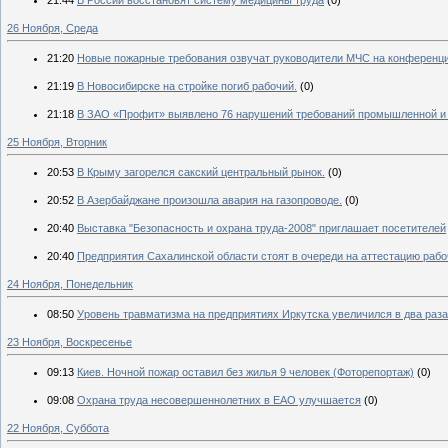
21:44
В России восстановят систему медицины труда
(0)
26 Ноября, Среда
21:20
Новые пожарные требования озвучат руководители МЧС на конференци
21:19
В Новосибирске на стройке погиб рабочий.
(0)
21:18
В ЗАО «Профит» выявлено 76 нарушений требований промышленной и 
25 Ноября, Вторник
20:53
В Крыму загорелся сакский центральный рынок.
(0)
20:52
В Азербайджане произошла авария на газопроводе.
(0)
20:40
Выставка "Безопасность и охрана труда-2008" приглашает посетителей
20:40
Предприятия Сахалинской области стоят в очереди на аттестацию раб
24 Ноября, Понедельник
08:50
Уровень травматизма на предприятиях Иркутска увеличился в два раза
23 Ноября, Воскресенье
09:13
Киев. Ночной пожар оставил без жилья 9 человек (Фоторепортаж)
(0)
09:08
Охрана труда несовершеннолетних в ЕАО улучшается
(0)
22 Ноября, Суббота