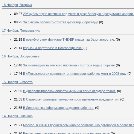
18 Ноября, Вторник
09:27
208 кубометров сточных вод ушли в реку Великую в результате аварии
09:25
За смерть рабочего ответят директор и бригадир
(0)
17 Ноября, Понедельник
21:15
В оренбургском филиале ТНК-ВР следят за безопасностью.
(0)
21:14
Взрыв на нефтебазе в Благовещенске.
(0)
16 Ноября, Воскресенье
17:48
За инвалидность омского плотника - полтора года в тюрьме
(0)
17:46
В «Псковэнерго» подвели итоги проверок рабочих мест в 2008 году
(0)
15 Ноября, Суббота
21:56
В Днепропетровской области мужчина погиб от удара током.
(0)
21:55
В Саранске произошел пожар на промышленном предприятии.
(0)
21:55
В Липецке трансформатор раздавил рабочего.
(0)
14 Ноября, Пятница
21:21
Москва: в ЮВАО прошел семинар по заключению договоров в области 
21:20
Размер «несчастных» взносов заморозили на трехлетку
(0)