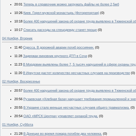
20:01
Теперь в справочник можно загружать файлы не более 2,5мб
10:26
Киев. Горел мужской монастырь (Фоторепортаж)
(0)
10:18
Более 400 нарушений закона об охране труда выявлено в Тюменской о
10:17
Списать расходы на спецодежду станет проще
(0)
04 Ноября, Вторник
11:40
Одесса. В дорожной аварии погиб россиянин.
(0)
11:28
Задержан виновник крупного ДТП в Сочи
(0)
11:23
В Мордовии выявлены более 7, 5 тысяч нарушений в сфере охраны тру
11:20
В Иркутске растет количество несчастных случаев на производстве
(0)
02 Ноября, Воскресенье
20:57
Более 400 нарушений закона об охране труда выявлено в Тюменской обл
20:56
Рузаевская «Хлебная база» нарушает требования промышленной и эне
20:55
В Украине стало меньше несчастных случаев общего травматизма.
(0)
20:54
ОАО «МРСК Центра» управляет охраной труда.
(0)
01 Ноября, Суббота
21:28
В Донецке во время пожара погибли два человека.
(0)