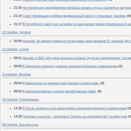
21:20
На пензенских предприятиях вопросы охраны труда становятся актуа
21:19
Совет Федерации одобрил федеральный закон о страховых тарифах
(0)
21:17
В Петербурге ужесточат штрафы за нарушения правил безопасности на
13 Ноября, Четверг
20:59
Харьков. Во время пожара из пятиэтажки эвакуировали 87 человек.(Фо
12 Ноября, Среда
09:51
Москва: в ВАО обсудили вопросы охраны труда на предприятиях торго
09:50
В Удмуртии снизился уровень производственного травматизма
(0)
11 Ноября, Вторник
09:54
В Мариуполе по неизвестной причине сгорел храм.
(0)
09:53
В Днепропетровске сгорело неработающее кафе.
(0)
10 Ноября, Понедельник
14:28
В Пензе подвели итоги мониторинга производственного травматизма
(0
14:28
Падение с высоты - типичнася "смерть на производстве" по-иркутски
(0
09 Ноября, Воскресенье