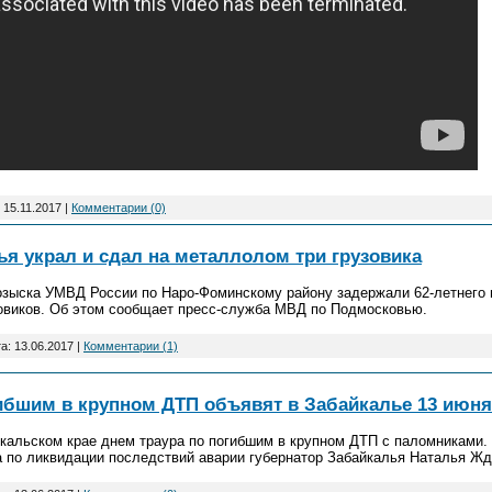
:
15.11.2017
|
Комментарии (0)
я украл и сдал на металлолом три грузовика
розыска УМВД России
по Наро-Фоминскому району задержали 62-летнего
зовиков. Об этом сообщает пресс-служба
МВД по Подмосковью.
та:
13.06.2017
|
Комментарии (1)
ибшим в крупном ДТП объявят в Забайкалье 13 июня‍
йкальском крае
днем траура по погибшим в крупном ДТП с
паломниками. 
а по ликвидации
последствий аварии губернатор Забайкалья Наталья
Жд