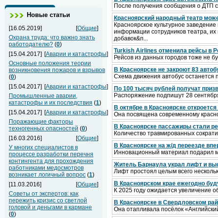
После получения сообщения о ДТП 
Новые статьи
Красноярский народный театр може
Красноярское культурное заведение 
[16.05.2019]
[
Общие
]
информации сотрудников театра, их
Охрана труда: что важно знать
добавок&n...
работодателю?
(
0
)
Turkish Airlines отменила рейсы в
[15.04.2017]
[
Аварии и катастрофы
]
Рейсов из данных городов тоже не б
Основные положения теории
В Красноярске не закроют 83 авто
возникновения пожаров и взрывов
Схема движения автобус останется 
(
0
)
[15.04.2017]
[
Аварии и катастрофы
]
По 100 тысяч рублей получат приз
Распоряжение подпишут 28 сентябр
Промышленные аварии,
катастрофы и их последствия
(
1
)
В октябре в Красноярске откроется
[15.04.2017]
[
Аварии и катастрофы
]
Она посвящена современному красно
Поражающие факторы
В Красноярске пассажиры стали ре
техногенных опасностей
(
0
)
Количество травмированных сократи
[16.03.2016]
[
Общие
]
В Красноярске на ж/д переезде вп
У многих специалистов в
Инновационный материал подарил 
процессе разработки перечня
контингента для прохождения
Житель Барнаула украл лифт и выс
работниками медосмотров
Лифт простоял целым всего несколь
возникает логичный вопрос
(
1
)
В Красноярском крае ежегодно буду
[11.03.2016]
[
Общие
]
К 2025 году ожидается увеличение о
Советы от экспертов: как
пережить кризис со светлой
В Красноярске в Свердловском р
головой и деньгами в кармане
Она отапливала посёлок «Английски
(
0
)