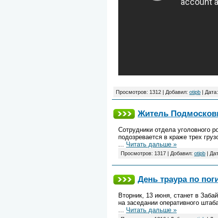
Просмотров: 1312 | Добавил:
otipb
| Дата
Житель Подмосковь
Сотрудники отдела уголовного 
подозревается в краже
трех гру
...
Читать дальше »
Просмотров: 1317 | Добавил:
otipb
| Да
День траура по пог
Вторник, 13 июня, станет в Заба
на
заседании оперативного штаб
...
Читать дальше »