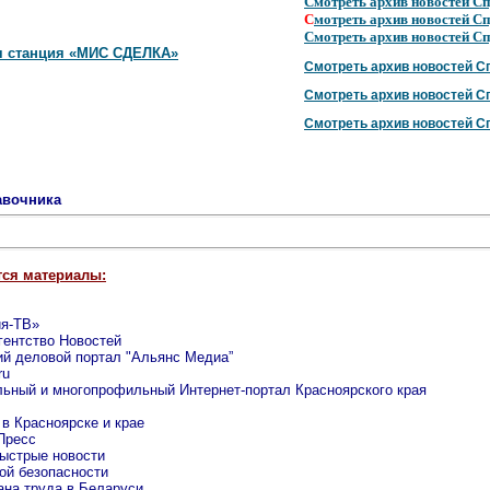
Смотреть архив новостей Сп
С
мотреть архив новостей Сп
Смотреть архив новостей Сп
я станция «МИС СДЕЛКА»
Смотреть архив новостей Сп
Смотреть архив новостей Сп
Смотреть архив новостей Сп
авочника
тся материалы:
ия-ТВ»
гентство Новостей
ий деловой портал "Альянс Медиа”
ru
льный и многопрофильный Интернет-портал Красноярского края
 в Красноярске и крае
Пресс
ыстрые новости
ой безопасности
ана труда в Беларуси