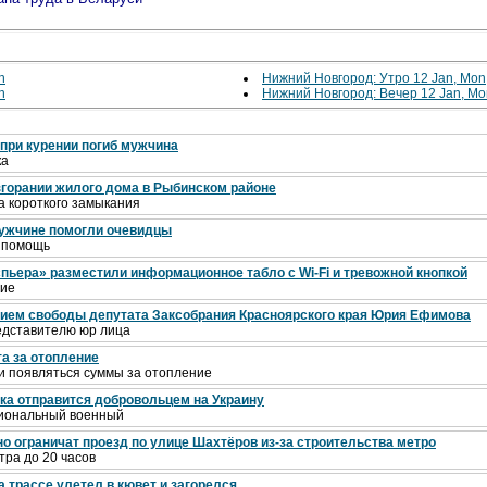
n
Нижний Новгород: Утро 12 Jan, Mon
n
Нижний Новгород: Вечер 12 Jan, Mo
 при курении погиб мужчина
ка
горании жилого дома в Рыбинском районе
а короткого замыкания
мужчине помогли очевидцы
ю помощь
спьера» разместили информационное табло с Wi-Fi и тревожной кнопкой
ние
ием свободы депутата Заксобрания Красноярского края Юрия Ефимова
редставителю юр лица
а за отопление
и появляться суммы за отопление
ка отправится добровольцем на Украину
сиональный военный
но ограничат проезд по улице Шахтёров из-за строительства метро
тра до 20 часов
 трассе улетел в кювет и загорелся