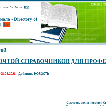
Главная
|
М
тствую Вас
Гость
|
RSS
ла - Directory of
al
16+
тей
ОЧТОЙ СПРАВОЧНИКОВ ДЛЯ ПРОФ
я
08.08.2026
Добавить НОВОСТЬ
Смотреть архив новостей С