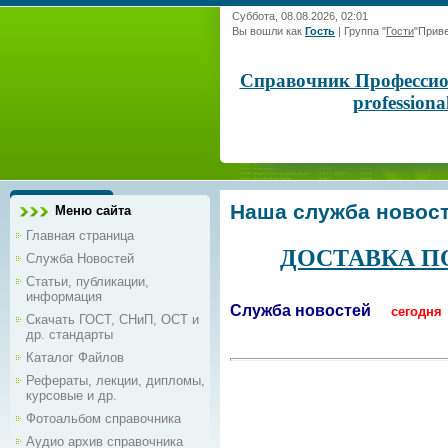
Суббота, 08.08.2026, 02:01
Вы вошли как
Гость
|
Группа
"
Гости
"
Приве
Справочник Профессиона
profession
Наша служба новос
Меню сайта
Главная страница
ДОСТАВКА П
Служба Новостей
Статьи, публикации,
информация
Служба новостей
сегодн
Скачать ГОСТ, СНиП, ОСТ и
др. стандарты
Каталог Файлов
Рефераты, лекции, дипломы,
курсовые и др.
Фотоальбом справочника
Аудио архив справочника