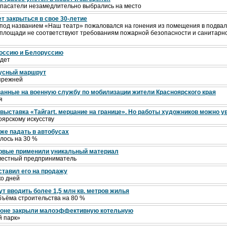
спасатели незамедлительно выбрались на место
т закрыться в свое 30-летие
под названием «Наш театр» пожаловался на гонения из помещения в подвале
 площади не соответствуют требованиям пожарной безопасности и санитарно
 Россию и Белоруссию
удет
бусный маршрут
прежней
ванные на военную службу по мобилизации жители Красноярского края
я
 выставка «Тайгart. мерцание на границе». Но работы художников можно у
ярскому искусству
же падать в автобусах
лось на 30 %
ервые применили уникальный материал
местный предприниматель
тавил его на продажу
ко дней
т вводить более 1,5 млн кв. метров жилья
бъёма строительства на 80 %
айоне закрыли малоэффективную котельную
й парк»