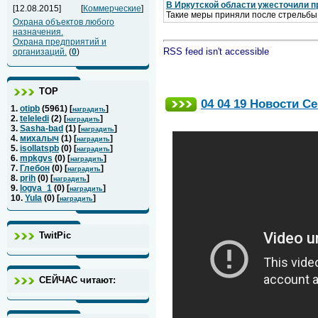
В Иркутской области ужесточили п
[12.08.2015]
[
Коммерческие
]
Такие меры приняли после стрельбы
Охрана объектов любого
назначения.
Охрана предприятий и
RSS feed isn't accessible
организаций.
(
0
)
ТОР
04 04 19 Новости 
1.
otipb
(
5961
) [
]
наградить
2.
teleledi
(
2
) [
]
наградить
3.
Sasha-bad
(
1
) [
]
наградить
4.
михалыч
(
1
) [
]
наградить
5.
isollatspb
(
0
) [
]
наградить
6.
mpkgvs
(
0
) [
]
наградить
7.
Глебон
(
0
) [
]
наградить
8.
prih
(
0
) [
]
наградить
9.
logva_1
(
0
) [
]
наградить
10.
Yula
(
0
) [
]
наградить
TwitPic
СЕЙЧАС читают: