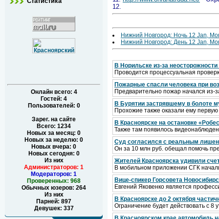
Статистика
12.
Нижний Новгород: Ночь 12 Jan, Mo
Нижний Новгород: День 12 Jan, Mo
В Норильске из-за неосторожности
Проводится процессуальная провер
Пожарные спасли человека при воз
Предварительно пожар начался из-з
Онлайн всего:
4
Гостей:
4
В Бурятии застрявшему в болоте 
Пользователей:
0
Прохожие также оказали ему перву
Зарег. на сайте
В Красноярске на остановке «Робе
Всего: 1234
Также там появилось видеонаблюде
Новых за месяц: 0
Новых за неделю: 0
Суд согласился с реальным лишен
Новых вчера: 0
Он за 10 млн руб. обещал помочь п
Новых сегодня: 0
Из них
Жителей Красноярска удивили счет
Администраторов: 1
В мобильном приложении СГК начал
Модераторов: 1
Вице-спикер Горсовета Новосибирс
Проверенных: 968
Евгений Яковенко является профес
Обычных юзеров: 264
Из них
В Красноярске до 2 октября частич
Парней: 897
Ограничение будет действовать с 8 у
Девушек: 337
В Красноярском крае автомобиль на