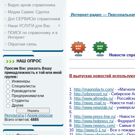
Видео архив справочника
Медиа Сервис Сделка
Интернет-радио — Персональна
Доп СЕРВИСЫ справочника
Наши УСЛУГИ для Вас
ПОИСК по справочнику и в
Интернет
Обратная связь
Новости спр
НАШ ОПРОС
Просим Вас указать Вашу
принадлежность к той или иной
В выпусках новостей использую
группе:
Инженеры
Специалисты
1.
http://magnolia-tv.com/
- «Магнол
Руководители
2.
http://sibnovosti.ru/
- Сибирское А
Предприниматели
3.
http://www.allmedia.ru/
- Российск
Студенты
4.
http://news.mail.ru
- Новости mail.
Другие
5.
http://www.newslab.ru/
- универса
6.
Результаты
|
Архив опросов
7.
http://www.press-line.ru/
- Новости
Всего ответов:
4885
8.
http://www.fedpress.ru/
- Федерал
9.
http://www.newsru.com/
- Самые б
10.
http://www.0-1.ru/
- Все о пожарн
11.
http://www.ohranatruda.net/
- Охр