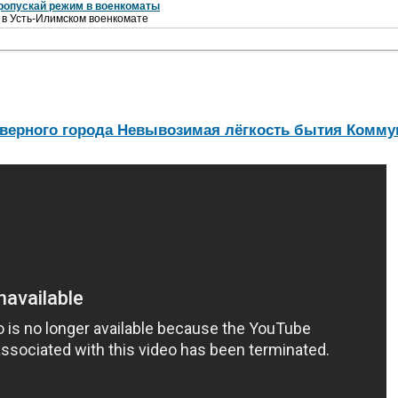
ропускай режим в военкоматы
 в Усть-Илимском военкомате
Северного города Невывозимая лёгкость бытия Комм