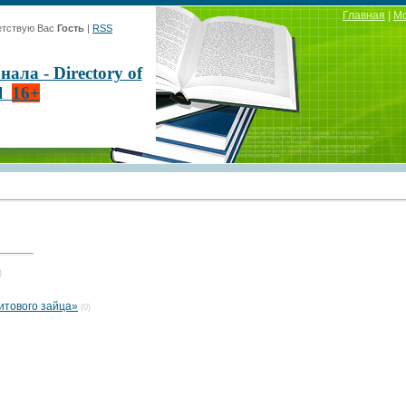
Главная
|
М
тствую Вас
Гость
|
RSS
ла - Directory of
al
16+
)
итового зайца»
(0)