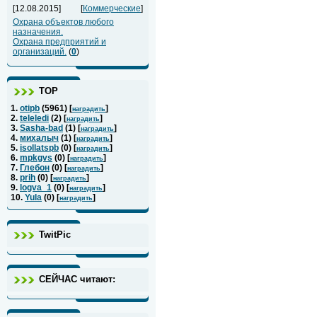
[12.08.2015]
[
Коммерческие
]
Охрана объектов любого
назначения.
Охрана предприятий и
организаций.
(
0
)
ТОР
1.
otipb
(
5961
) [
]
наградить
2.
teleledi
(
2
) [
]
наградить
3.
Sasha-bad
(
1
) [
]
наградить
4.
михалыч
(
1
) [
]
наградить
5.
isollatspb
(
0
) [
]
наградить
6.
mpkgvs
(
0
) [
]
наградить
7.
Глебон
(
0
) [
]
наградить
8.
prih
(
0
) [
]
наградить
9.
logva_1
(
0
) [
]
наградить
10.
Yula
(
0
) [
]
наградить
TwitPic
СЕЙЧАС читают: