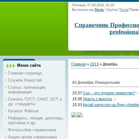
Пятница, 07.08.2026, 01:18
Вы вошли как
Гость
|
Группа
"
Гости
"
Приве
Справочник Профессиона
profession
Главная
»
2013
»
Декабрь
Меню сайта
Главная страница
Служба Новостей
02 Декабря, Понедельник
Статьи, публикации,
информация
15:37
Сон – это лучшее лекарство?
(0
Скачать ГОСТ, СНиП, ОСТ и
15:36
Упасть с высоты
(0)
др. стандарты
15:33
Китай запустил на Луну «Нефр
Каталог Файлов
Рефераты, лекции, дипломы,
курсовые и др.
Фотоальбом справочника
Аудио архив справочника