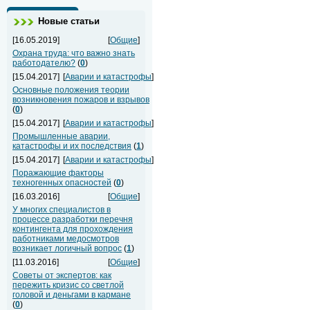
Новые статьи
[16.05.2019]
[
Общие
]
Охрана труда: что важно знать
работодателю?
(
0
)
[15.04.2017]
[
Аварии и катастрофы
]
Основные положения теории
возникновения пожаров и взрывов
(
0
)
[15.04.2017]
[
Аварии и катастрофы
]
Промышленные аварии,
катастрофы и их последствия
(
1
)
[15.04.2017]
[
Аварии и катастрофы
]
Поражающие факторы
техногенных опасностей
(
0
)
[16.03.2016]
[
Общие
]
У многих специалистов в
процессе разработки перечня
контингента для прохождения
работниками медосмотров
возникает логичный вопрос
(
1
)
[11.03.2016]
[
Общие
]
Советы от экспертов: как
пережить кризис со светлой
головой и деньгами в кармане
(
0
)