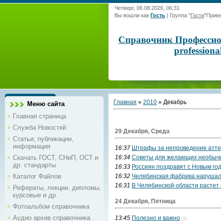
Четверг, 06.08.2026, 06:31
Вы вошли как
Гость
|
Группа
"
Гости
"
Приве
Справочник Профессиона
profession
Главная
»
2010
»
Декабрь
Меню сайта
Главная страница
Служба Новостей
29 Декабря, Среда
Статьи, публикации,
информация
16:37
Штрафы за непроведение аттес
Скачать ГОСТ, СНиП, ОСТ и
16:34
Советы для желающих необычн
др. стандарты
16:33
Россиян поздравят с Новым г
Каталог Файлов
16:32
Челябинская фабрика нарушал
16:31
В Челябинской области растет 
Рефераты, лекции, дипломы,
курсовые и др.
24 Декабря, Пятница
Фотоальбом справочника
Аудио архив справочника
13:45
Полезно и важно
(0)