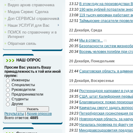
13:12
В этом году на производствах
Видео архив справочника
13:10
190 млн рублей потратили энер
Медиа Сервис Сделка
13:08
119 тысяч кировчан работают в
Доп СЕРВИСЫ справочника
12:51
Таймырские спасатели провели
Наши УСЛУГИ для Вас
22 Декабря, Среда
ПОИСК по справочнику и в
Интернет
20:44
Мы в ответе...
(0)
Обратная связь
20:35
Безопасности систем жизнеобе
20:34
Восемь человек погибли при ст
НАШ ОПРОС
20 Декабря, Понедельник
Просим Вас указать Вашу
21:44
Саратовская область: в админ
принадлежность к той или иной
группе:
Инженеры
19 Декабря, Воскресенье
Специалисты
Руководители
19:44
Ростехнадзор направил в суд 
Предприниматели
19:35
США: штат Калифорния первый
Студенты
19:34
Благовещенск: пожар произош
Другие
19:24
Камчатцы смогут задать вопро
19:23
Петербургская госинспекция пр
Результаты
|
Архив опросов
Всего ответов:
4885
19:21
Новгородская область: за нар
19:20
Началась проверка по факту г
19:11
Минздравсоцразвития предлаг