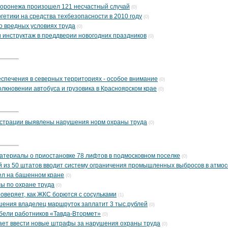
 Воронежа произошел 121 несчастный случай
(0)
гетики на средства техбезопасности в 2010 году
(0)
о вредных условиях труда
(0)
 инструктаж в преддверии новогодних праздников
(0)
спечения в северных территориях - особое внимание
(0)
олкновении автобуса и грузовика в Красноярском крае
(0)
истрации выявлены нарушения норм охраны труда
(0)
материалы о приостановке 78 лифтов в подмосковном поселке
(0)
 из 50 штатов вводит систему ограничения промышленных выбросов в атмос
ел на башенном кране
(0)
сы по охране труда
(0)
оверяет, как ЖКС борются с сосульками
(1)
ушения владелец маршруток заплатит 3 тыс.рублей
(0)
ибели работников «Тавда-Втормет»
(0)
ает ввести новые штрафы за нарушения охраны труда
(0)