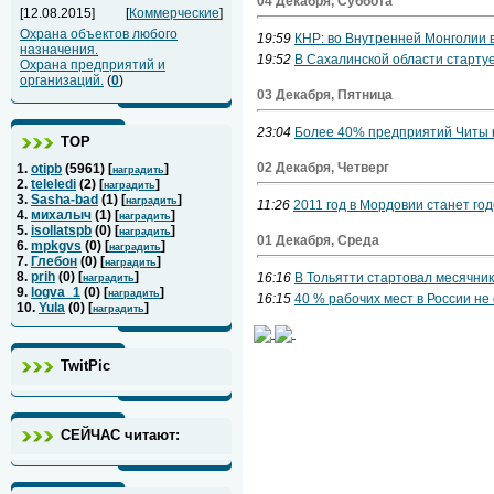
04 Декабря, Суббота
[12.08.2015]
[
Коммерческие
]
Охрана объектов любого
19:59
КНР: во Внутренней Монголии 
назначения.
19:52
В Сахалинской области стартуе
Охрана предприятий и
организаций.
(
0
)
03 Декабря, Пятница
23:04
Более 40% предприятий Читы 
ТОР
02 Декабря, Четверг
1.
otipb
(
5961
) [
]
наградить
2.
teleledi
(
2
) [
]
наградить
3.
Sasha-bad
(
1
) [
]
наградить
11:26
2011 год в Мордовии станет го
4.
михалыч
(
1
) [
]
наградить
5.
isollatspb
(
0
) [
]
наградить
01 Декабря, Среда
6.
mpkgvs
(
0
) [
]
наградить
7.
Глебон
(
0
) [
]
наградить
8.
prih
(
0
) [
]
16:16
В Тольятти стартовал месячник
наградить
9.
logva_1
(
0
) [
]
наградить
16:15
40 % рабочих мест в России н
10.
Yula
(
0
) [
]
наградить
TwitPic
СЕЙЧАС читают: