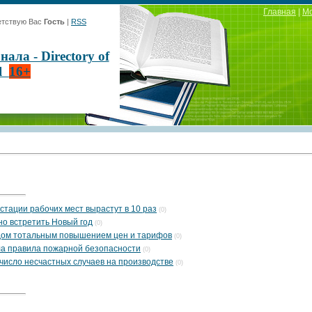
Главная
|
М
тствую Вас
Гость
|
RSS
ла - Directory of
al
16+
тации рабочих мест вырастут в 10 раз
(0)
о встретить Новый год
(0)
одом тотальным повышением цен и тарифов
(0)
а правила пожарной безопасности
(0)
число несчастных случаев на производстве
(0)