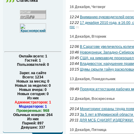
Статистика
16 Декабря, Четверг
12:24
Вниманию руководителей реги
12:22
17 декабря 2010 года, в 16.00
гос
(0)
14 Декабря, Вторник
12:06
В Саратове увеличилось колич
10:46
Новокузнецк: Западно-Сибирс
Онлайн всего:
1
10:45
США: на химзаводе произошел
Гостей:
1
10:44
Владивосток: нарушение прави
Пользователей:
0
10:15
Шумы скрыли тайну расколовше
Зарег. на сайте
Всего: 1234
13 Декабря, Понедельник
Новых за месяц: 0
Новых за неделю: 0
09:49
Порядок аттестации рабочих м
Новых вчера: 0
Новых сегодня: 0
Из них
12 Декабря, Воскресенье
Администраторов: 1
Модераторов: 1
20:14
Мониторинг охраны труда появ
Проверенных: 968
20:13
За 5 лет в Мурманской области
Обычных юзеров: 264
Из них
20:11
ДЛЯ МСБ СНИЗЯТ ИЗДЕРЖКИ
Парней: 897
Девушек: 337
10 Декабря, Пятница