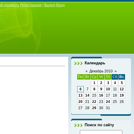
ой профиль
Регистрация
|
Выход
Вход
Календарь
«
Декабрь 2010
»
Пн
Вт
Ср
Чт
Пт
Сб
Вс
1
2
3
4
5
6
7
8
9
10
11
12
13
14
15
16
17
18
19
20
21
22
23
24
25
26
27
28
29
30
31
Поиск по сайту