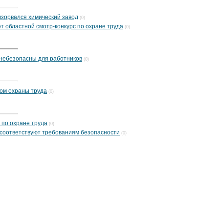
взорвался химический завод
(0)
т областной смотр-конкурс по охране труда
(0)
небезопасны для работников
(0)
дом охраны труда
(0)
 по охране труда
(0)
е соответствуют требованиям безопасности
(0)