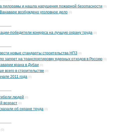
ла пилорамы и нашла нарушения пожарной безопасности
(0)
 Ванаваре возбуждено уголовное дело
(0)
ации-победители конкурса на лучшую охрану труда
(0)
вести новые стандарты строительства НПЗ
(0)
о запрет на транспортировку ядерных отходов в Россию
(0)
 аварии крана в Дубаи
(0)
е всего в строительстве
(0)
ачале 2011 года
(0)
 гибели людей
(0)
й возраст
(0)
сказали об охране труда
(0)
(0)