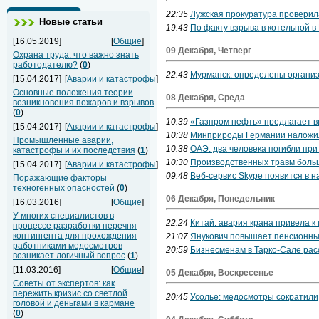
22:35
Лужская прокуратура провери
Новые статьи
19:43
По факту взрыва в котельной в
[16.05.2019]
[
Общие
]
09 Декабря, Четверг
Охрана труда: что важно знать
работодателю?
(
0
)
22:43
Мурманск: определены организ
[15.04.2017]
[
Аварии и катастрофы
]
Основные положения теории
08 Декабря, Среда
возникновения пожаров и взрывов
(
0
)
10:39
«Газпром нефть» предлагает в
[15.04.2017]
[
Аварии и катастрофы
]
10:38
Минприроды Германии наложил
Промышленные аварии,
10:38
ОАЭ: два человека погибли при
катастрофы и их последствия
(
1
)
10:30
Производственных травм больш
[15.04.2017]
[
Аварии и катастрофы
]
09:48
Веб-сервис Skype появится в н
Поражающие факторы
техногенных опасностей
(
0
)
06 Декабря, Понедельник
[16.03.2016]
[
Общие
]
У многих специалистов в
22:24
Китай: авария крана привела к
процессе разработки перечня
контингента для прохождения
21:07
Янукович повышает пенсионны
работниками медосмотров
20:59
Бизнесменам в Тарко-Сале рас
возникает логичный вопрос
(
1
)
[11.03.2016]
[
Общие
]
05 Декабря, Воскресенье
Советы от экспертов: как
пережить кризис со светлой
20:45
Усолье: медосмотры сократили
головой и деньгами в кармане
(
0
)