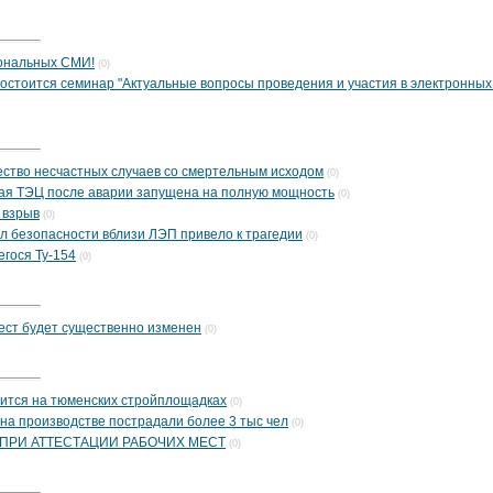
ональных СМИ!
(0)
, состоится семинар "Актуальные вопросы проведения и участия в электронных
ество несчастных случаев со смертельным исходом
(0)
кая ТЭЦ после аварии запущена на полную мощность
(0)
 взрыв
(0)
л безопасности вблизи ЛЭП привело к трагедии
(0)
гося Ту-154
(0)
ест будет существенно изменен
(0)
ится на тюменских стройплощадках
(0)
 на производстве пострадали более 3 тыс чел
(0)
 ПРИ АТТЕСТАЦИИ РАБОЧИХ МЕСТ
(0)