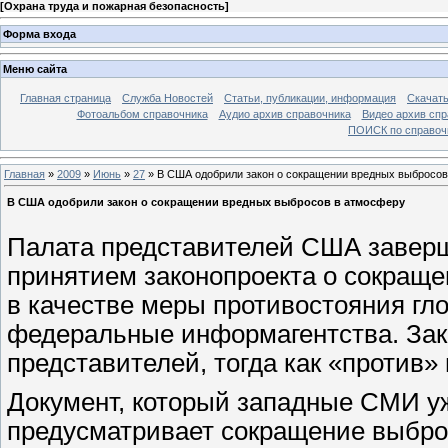
[
Охрана труда и пожарная безопасность
]
Форма входа
Меню сайта
Главная страница
Служба Новостей
Статьи, публикации, информация
Скачать
Фотоальбом справочника
Аудио архив справочника
Видео архив спр
ПОИСК по справочн
Главная
»
2009
»
Июнь
»
27
» В США одобрили закон о сокращении вредных выбросо
В США одобрили закон о сокращении вредных выбросов в атмосферу
Палата представителей США завер
принятием законопроекта о сокращ
в качестве меры противостояния г
федеральные информагентства. Зак
представителей, тогда как «против»
Документ, который западные СМИ у
предусматривает сокращение выброс