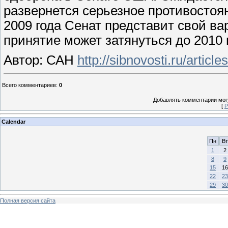
развернется серьезное противостоян
2009 года Сенат представит свой ва
принятие может затянуться до 2010 г
Автор: САН
http://sibnovosti.ru/articl
Всего комментариев
:
0
Добавлять комментарии могу
[
Р
Calendar
Пн
Вт
1
2
8
9
15
16
22
23
29
30
Полная версия сайта