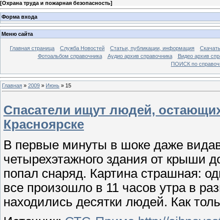
[
Охрана труда и пожарная безопасность
]
Форма входа
Меню сайта
Главная страница
Служба Новостей
Статьи, публикации, информация
Скачать
Фотоальбом справочника
Аудио архив справочника
Видео архив спр
ПОИСК по справочн
Главная
»
2009
»
Июнь
»
15
Спасатели ищут людей, остающих
Красноярске
В первые минуты в шоке даже вида
четырехэтажного здания от крыши до 
попал снаряд. Картина страшная: од
все произошло в 11 часов утра в ра
находились десятки людей. Как толь