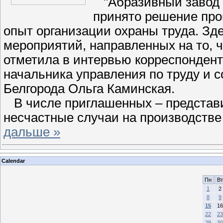
"Абразивный завод 
принято решение про
опыт организации охраны труда. Зд
мероприятий, направленных на то, 
отметила в интервью корреспондент
начальника управления по труду и 
Белгорода Ольга Каминская.
В числе приглашенных – представи
несчастные случаи на производств
дальше »
Calendar
Пн
Вт
1
2
8
9
15
16
22
23
29
30