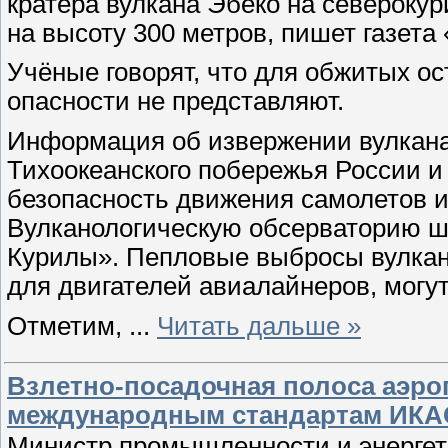
кратера вулкана Эбеко на северок
на высоту 300 метров, пишет газета 
Учёные говорят, что для обжитых о
опасности не представляют.
Информация об извержении вулкана
Тихоокеанского побережья России и
безопасность движения самолетов и 
Вулканологическую обсерваторию ш
Курилы». Пепловые выбросы вулкана
для двигателей авиалайнеров, могут
Отметим,
...
Читать дальше »
Взлетно-посадочная полоса аэр
международным стандартам ИКА
Министр промышленности и энергет