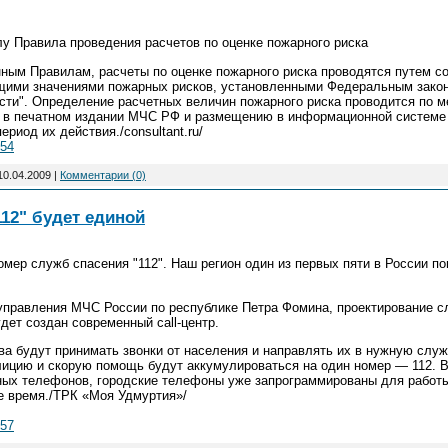
лу Правила проведения расчетов по оценке пожарного риска
нным Правилам, расчеты по оценке пожарного риска проводятся путем с
ющими значениями пожарных рисков, установленными Федеральным закон
ости". Определение расчетных величин пожарного риска проводится по
в печатном издании МЧС РФ и размещению в информационной системе 
риод их действия./consultant.ru/
754
10.04.2009
|
Комментарии (0)
12" будет единой
мер служб спасения "112". Наш регион один из первых пяти в России по
управления МЧС России по республике Петра Фомина, проектирование с
удет создан современный call-центр.
а будут принимать звонки от населения и направлять их в нужную служ
лицию и скорую помощь будут аккумулироваться на один номер — 112. В
ных телефонов, городские телефоны уже запрограммированы для работы
е время./ТРК «Моя Удмуртия»/
757