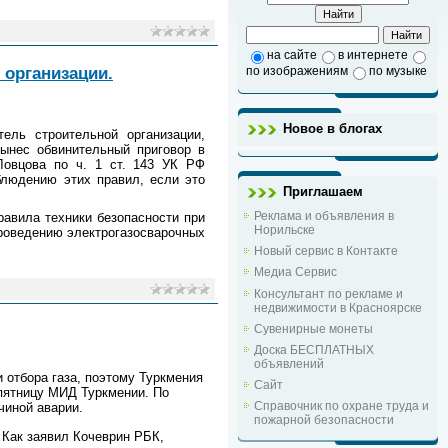
на сайте
в интернете
 организации.
по изображениям
по музыке
Новое в блогах
ель строительной организации,
ынес обвинительный приговор в
Ловцова по ч. 1 ст. 143 УК РФ
блюдению этих правил, если это
Приглашаем
Реклама и объявления в
авила техники безопасности при
Норильске
проведению электрогазосварочных
Новый сервис в Контакте
Медиа Сервис
Консультант по рекламе и
недвижимости в Красноярске
Сувенирные монеты
Доска БЕСПЛАТНЫХ
объявлений
 отбора газа, поэтому Туркмения
Сайт
 пятницу МИД Туркмении. По
Справочник по охране труда и
чиной аварии.
пожарной безопасности
 Как заявил Кочеврин РБК,