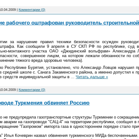
10.04.2009
|
Комментарии (0)
ние рабочего оштрафован руководитель строительной
тии за нарушение правил техники безопасности осужден руководит
 штрафа. Как сообщили 9 апреля в СУ СКП РФ по республике, суд в
льно-монтажного участка ОАО «Джидинский вольфрам» Александра 
опасности, совершенное лицом, на котором лежали обязанности по со
чинение тяжкого вреда здоровью человека).
о Республике Бурятия, установлено, что Александр Ловцов нарушил пр
в средней школе с. Санага Закаменского района, а именно допустил к 
ез средств индивидуальной защиты в
...
Читать дальше »
10.04.2009
|
Комментарии (0)
роводе Туркмения обвиняет Россию
о не предупредила газотранспортные структуры Туркмении о сокращении
м аварии на газопроводе "САЦ-4" на территории республики, сообщил в
кращение "Газпромом" импорта газа в одностороннем порядке стало при
а" Илья Кочеврин назвал обвинения туркменского МИДа беспочвенными.