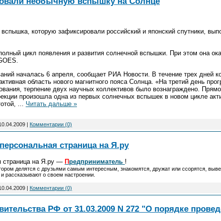
ровали необычную вспышку на Солнце
 вспышка, которую зафиксировали российский и японский спутники, в
олный цикл появления и развития солнечной вспышки. При этом она ок
 GOES.
ний началась 6 апреля, сообщает РИА Новости. В течение трех дней к
ктивная область нового магнитного пояса Солнца. «На третий день прог
ования, терпение двух научных коллективов было вознаграждено. Прямо
екции произошла одна из первых солнечных вспышек в новом цикле акти
тотой,
...
Читать дальше »
10.04.2009
|
Комментарии (0)
 персональная страница на Я.ру
я страница на Я.ру —
П
редприниматель
!
котором делятся с друзьями самым интересным, знакомятся, дружат или ссорятся, вы
и рассказывают о своем настроении.
10.04.2009
|
Комментарии (0)
ительства РФ от 31.03.2009 N 272 "О порядке провед