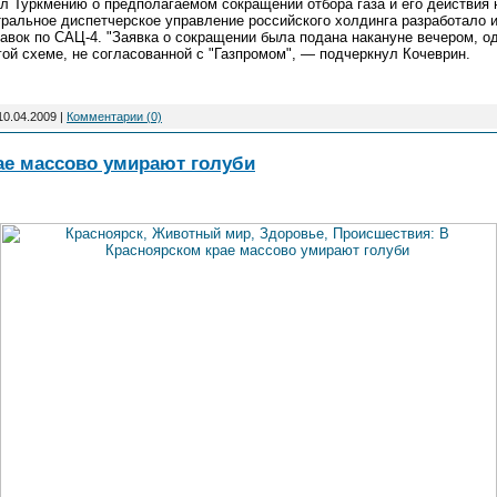
л Туркмению о предполагаемом сокращении отбора газа и его действия н
нтральное диспетчерское управление российского холдинга разработало 
авок по САЦ-4. "Заявка о сокращении была подана накануне вечером, о
гой схеме, не согласованной с "Газпромом", — подчеркнул Кочеврин.
10.04.2009
|
Комментарии (0)
ае массово умирают голуби