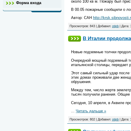
около 100 кв м. Пожару был при
Форма входа
В 00.05 пожарные сообщили о ло
Автор: САН
http://krsk.sibnovosti.
Просмотров: 843 | Добавил:
otipb
| Дата:
В Италии продолжа
Новые подземные толчки продол
Очередной мощный подземный тол
итальянской столицы, передает 
Этот самый сильный удар после т
этих домах проживали две женщи
обрушения.
Между тем, число жертв землетр
тысяч получили ранения. Общее 
Сегодня, 10 апреля, в Аквиле п
...
Читать дальше »
Просмотров: 802 | Добавил:
otipb
| Дата: