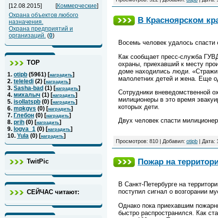
[12.08.2015]
[
Коммерческие
]
Охрана объектов любого
В Красноярском кра
назначения.
Охрана предприятий и
организаций.
(
0
)
Восемь человек удалось спасти 
Как сообщает пресс-служба ГУВД
ТОР
охраны, приехавший к месту про
доме находились люди. «Стражи 
1.
otipb
(
5961
) [
]
наградить
малолетних детей и жена. Еще о
2.
teleledi
(
2
) [
]
наградить
3.
Sasha-bad
(
1
) [
]
наградить
Сотрудники вневедомственной ох
4.
михалыч
(
1
) [
]
наградить
милиционеры в это время эвакуи
5.
isollatspb
(
0
) [
]
наградить
которых дети.
6.
mpkgvs
(
0
) [
]
наградить
7.
Глебон
(
0
) [
]
наградить
Двух человек спасти милиционер
8.
prih
(
0
) [
]
наградить
9.
logva_1
(
0
) [
]
наградить
10.
Yula
(
0
) [
]
наградить
Просмотров: 810 | Добавил:
otipb
| Дата:
Пожар на территор
TwitPic
В Санкт-Петербурге на территор
поступил сигнал о возгорании м
СЕЙЧАС читают:
Однако пока приехавшим пожарны
быстро распространился. Как ст