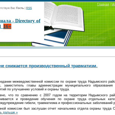
Главная
|
М
тствую Вас
Гость
|
RSS
ла - Directory of
al
16+
е снижается производственный травматизм.
седании межведомственной комиссии по охране труда Надымского рай
ии, заместитель главы администрации муниципального образования
ятий по улучшению условий и охраны труда.
ено, что по сравнению с 2007 годом на территории Надымского рай
нивается и проведение обучения по охране труда отдельных кате
редупреждение гибели, травматизма и профессиональных заболеваний р
ной комиссии был заслушан отчет начальника отдела охраны труда 
ь дальше »