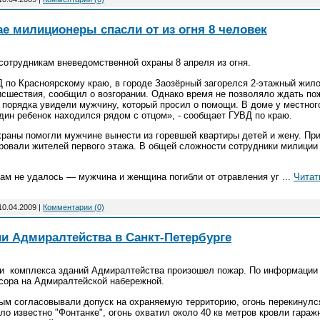
е милиционеры спасли от из огня 8 человек
сотрудникам вневедомственной охраны 8 апреля из огня.
 по Красноярскому краю, в городе Заозёрный загорелся 2-этажный жил
исшествия, сообщил о возгорании. Однако время не позволяло ждать п
порядка увидели мужчину, который просил о помощи. В доме у местног
дин ребенок находился рядом с отцом», - сообщает ГУВД по краю.
раны помогли мужчине вынести из горевшей квартиры детей и жену. Пр
ровали жителей первого этажа. В общей сложности сотрудники милиции 
ам не удалось — мужчина и женщина погибли от отравления уг
...
Читат
10.04.2009
|
Комментарии (0)
ии Адмиралтейства в Санкт-Петербурге
ии комплекса зданий Адмиралтейства произошел пожар. По информации Ф
усора на Адмиралтейской набережной.
м согласовывали допуск на охраняемую территорию, огонь перекинулс
ало известно "Фонтанке", огонь охватил около 40 кв метров кровли гар