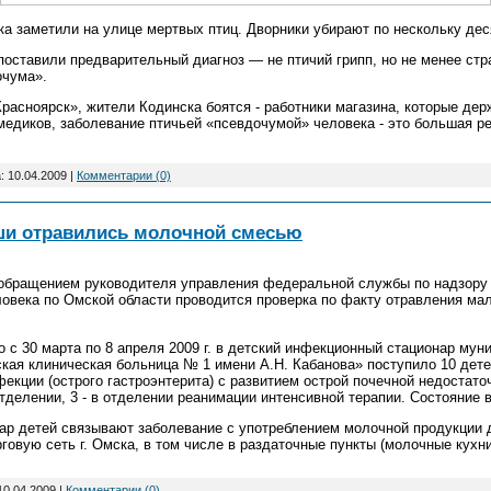
а заметили на улице мертвых птиц. Дворники убирают по нескольку дес
поставили предварительный диагноз — не птичий грипп, но не менее ст
очума».
расноярск», жители Кодинска боятся - работники магазина, которые дер
медиков, заболевание птичьей «псевдочумой» человека - это большая р
а:
10.04.2009
|
Комментарии (0)
ши отравились молочной смесью
с обращением руководителя управления федеральной службы по надзору
ловека по Омской области проводится проверка по факту отравления ма
о с 30 марта по 8 апреля 2009 г. в детский инфекционный стационар му
ая клиническая больница № 1 имени А.Н. Кабанова» поступило 10 детей
кции (острого гастроэнтерита) с развитием острой почечной недостато
тделении, 3 - в отделении реанимации интенсивной терапии. Состояние 
ар детей связывают заболевание с употреблением молочной продукции 
говую сеть г. Омска, в том числе в раздаточные пункты (молочные кухн
10.04.2009
|
Комментарии (0)