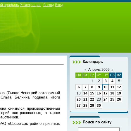
ой профиль
Регистрация
|
Выход
Вход
Календарь
«
Апрель 2009
»
Пн
Вт
Ср
Чт
Пт
Сб
Вс
1
2
3
4
5
6
7
8
9
10
11
12
она (Ямало-Ненецкий автономный
13
14
15
16
17
18
19
 Ольга Белкина подвела итоги
20
21
22
23
24
25
26
27
28
29
30
она снизился производственный
горий застрахованных, а также
аботников.
Поиск по сайту
ОАО «Севергазстрой» о принятых