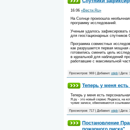
Спутники зафикси
16:06
«Вести.Ru»
На Солнце произошла необычная
программу исследований.
Ученым удалось зафиксировать п
для геостационарных спутников
Программа совместных исследова
как разрушается первая мощная а
готовились сменить цель исслед
в идеальной для наблюдений про
работавшие с максимальной час
Просмотров: 969 | Добавил:
otipb
| Дата:
Теперь у меня есть
Теперь у меня есть персональна
Я.ру - это новый сервис Яндекса, на 
чужие записи, обмениваются ссылками 
Просмотров: 717 | Добавил:
otipb
| Дата:
Постановление Прав
пожарного риска"