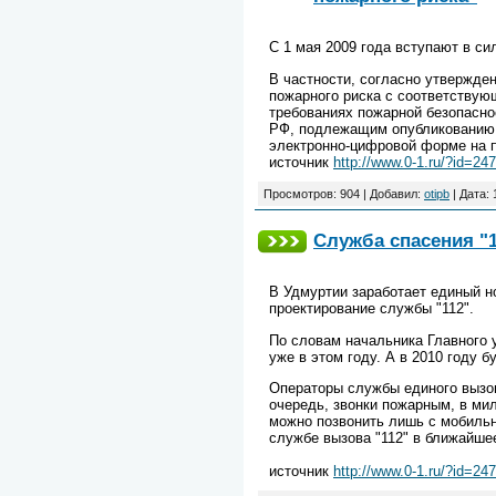
С 1 мая 2009 года вступают в си
В частности, согласно утвержде
пожарного риска с соответству
требованиях пожарной безопасн
РФ, подлежащим опубликованию 
электронно-цифровой форме на пе
источник
http://www.0-1.ru/?id=24
Просмотров: 904 | Добавил:
otipb
| Дата:
Служба спасения "1
В Удмуртии заработает единый но
проектирование службы "112".
По словам начальника Главного 
уже в этом году. А в 2010 году б
Операторы службы единого вызов
очередь, звонки пожарным, в ми
можно позвонить лишь с мобиль
службе вызова "112" в ближайше
источник
http://www.0-1.ru/?id=24