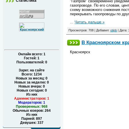
Статистика
"Газпром" своевременно уведоми
газопроводе. По его словам, це
схему возможного снижения пост
перекрывать газопроводы по дру
...
Читать дальше »
Просмотров: 708 | Добавил:
otipb
| Дата:
В Красноярском кр
Красноярск
Онлайн всего:
1
Гостей:
1
Пользователей:
0
Зарег. на сайте
Всего: 1234
Новых за месяц: 0
Новых за неделю: 0
Новых вчера: 0
Новых сегодня: 0
Из них
Администраторов: 1
Модераторов: 1
Проверенных: 968
Обычных юзеров: 264
Из них
Парней: 897
Девушек: 337