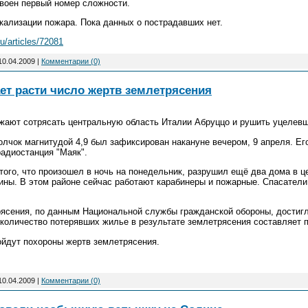
своен первый номер сложности.
кализации пожара. Пока данных о пострадавших нет.
ru/articles/72081
10.04.2009
|
Комментарии (0)
ет расти число жертв землетрясения
жают сотрясать центральную область Италии Абруццо и рушить уцелевш
чок магнитудой 4,9 был зафиксирован накануне вечером, 9 апреля. Его
радиостанция "Маяк".
ого, что произошел в ночь на понедельник, разрушил ещё два дома в це
ны. В этом районе сейчас работают карабинеры и пожарные. Спасатели 
ясения, по данным Национальной службы гражданской обороны, достигл
количество потерявших жилье в результате землетрясения составляет п
ройдут похороны жертв землетрясения.
10.04.2009
|
Комментарии (0)