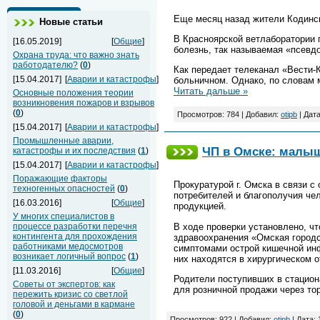
Еще месяц назад жители Кодинск
Новые статьи
В Красноярской ветлаборатории 
[16.05.2019]
[
Общие
]
болезнь, так называемая «псевд
Охрана труда: что важно знать
работодателю?
(
0
)
Как передает телеканал «Вести-К
[15.04.2017]
[
Аварии и катастрофы
]
больничном. Однако, по словам 
Читать дальше »
Основные положения теории
возникновения пожаров и взрывов
(
0
)
Просмотров: 784 | Добавил:
otipb
| Дат
[15.04.2017]
[
Аварии и катастрофы
]
Промышленные аварии,
ЧП в Омске: малы
катастрофы и их последствия
(
1
)
[15.04.2017]
[
Аварии и катастрофы
]
Поражающие факторы
Прокуратурой г. Омска в связи 
техногенных опасностей
(
0
)
потребителей и благополучия че
[16.03.2016]
[
Общие
]
продукцией.
У многих специалистов в
В ходе проверки установлено, чт
процессе разработки перечня
контингента для прохождения
здравоохранения «Омская городск
работниками медосмотров
симптомами острой кишечной инфе
возникает логичный вопрос
(
1
)
них находятся в хирургическом о
[11.03.2016]
[
Общие
]
Родители поступивших в стацион
Советы от экспертов: как
для розничной продажи через тор
пережить кризис со светлой
головой и деньгами в кармане
(
0
)
Просмотров: 922 | Добавил:
otipb
| Дата: