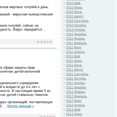
2010 Май
ятков мертвых голубей в день.
2010 Июнь
2010 Июль
рашный - вирусная ньюкасловская
2010 Август
2010 Сентябрь
2010 Октябрь
жали голубей, сейчас на
едкость. Вирус передаётся
...
2010 Ноябрь
2010 Декабрь
2011 Январь
2011 Февраль
2011 Март
2011 Апрель
2011 Май
2011 Июнь
2011 Июль
 в сфере защиты прав
2011 Август
лолетних детей молочной
2011 Сентябрь
2011 Октябрь
ниципального учреждения
2011 Ноябрь
 в возрасте до 3-х лет с
2011 Декабрь
чности. В настоящее время 5 из
2012 Январь
всех детей стабильно тяжелое.
2012 Февраль
2012 Март
двух организаций, поставляющих
2012 Апрель
и)
...
Читать дальше »
2012 Май
2012 Июнь