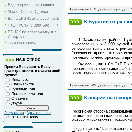
Видео архив справочника
Просмотров: 819 | Добавил:
otipb
| Дата:
Медиа Сервис Сделка
Доп СЕРВИСЫ справочника
В Бурятии за ране
Наши УСЛУГИ для Вас
ПОИСК по справочнику и в
Интернет
В Закаменском районе Буря
Обратная связь
приговоренный к 3 000 рублей
отношении начальника строите
(нарушение правил техники без
повлекло по неосторожности при
НАШ ОПРОС
Как сообщили в СУ СКП РФ п
Просим Вас указать Вашу
проведении строительных работ 
принадлежность к той или иной
работ подчиненного работника б
группе:
Инженеры
Специалисты
Просмотров: 789 | Добавил:
otipb
| Дата:
Руководители
Предприниматели
В аварии на газоп
Студенты
Другие
Российская сторона своевременн
Результаты
|
Архив опросов
не является основным виновнико
Всего ответов:
4885
мнению министерства, именно со
Представитель "Газпром экспорт