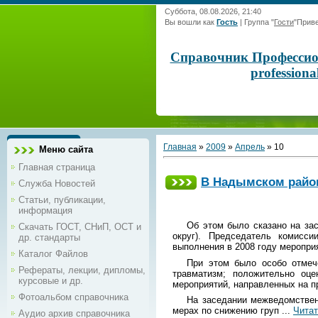
Суббота, 08.08.2026, 21:40
Вы вошли как
Гость
|
Группа
"
Гости
"
Приве
Справочник Профессиона
profession
Главная
»
2009
»
Апрель
»
10
Меню сайта
Главная страница
В Надымском район
Служба Новостей
Статьи, публикации,
информация
Об этом было сказано на за
Скачать ГОСТ, СНиП, ОСТ и
округ). Председатель комисс
др. стандарты
выполнения в 2008 году меропри
Каталог Файлов
При этом было особо отмеч
Рефераты, лекции, дипломы,
травматизм; положительно оце
курсовые и др.
мероприятий, направленных на п
Фотоальбом справочника
На заседании межведомствен
мерах по снижению груп
...
Читат
Аудио архив справочника