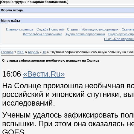
[
Охрана труда и пожарная безопасность
]
Форма входа
Меню сайта
Главная страница
Служба Новостей
Статьи, публикации, информация
Скачать
Фотоальбом справочника
Аудио архив справочника
Видео архив спр
ПОИСК по справочн
Главная
»
2009
»
Апрель
»
10
» Спутники зафиксировали необычную вспышку на Сол
Спутники зафиксировали необычную вспышку на Солнце
16:06
«Вести.Ru»
На Солнце произошла необычная в
российский и японский спутники, 
исследований.
Ученым удалось зафиксировать пол
вспышки. При этом она оказалась н
GOES.