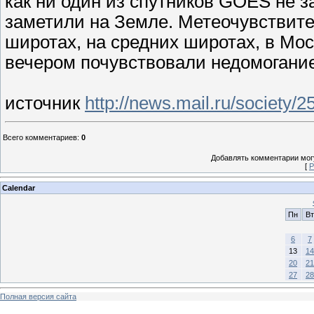
как ни один из спутников GOES не з
заметили на Земле. Метеочувствит
широтах, на средних широтах, в Мос
вечером почувствовали недомогание
источник
http://news.mail.ru/society/
Всего комментариев
:
0
Добавлять комментарии могу
[
Р
Calendar
Пн
Вт
6
7
13
14
20
21
27
28
Полная версия сайта