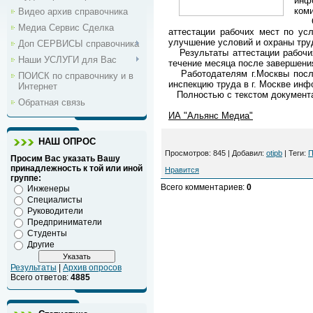
инф
ком
Видео архив справочника
Орг
Медиа Сервис Сделка
аттестации рабочих мест по ус
улучшение условий и охраны труд
Доп СЕРВИСЫ справочника
Результаты аттестации рабочих
Наши УСЛУГИ для Вас
течение месяца после завершения
Работодателям г.Москвы после 
ПОИСК по справочнику и в
инспекцию труда в г. Москве инф
Интернет
Полностью с текстом документа
Обратная связь
ИА "Альянс Медиа"
НАШ ОПРОС
Просмотров
: 845 |
Добавил
:
otipb
|
Теги
:
П
Просим Вас указать Вашу
принадлежность к той или иной
Нравится
группе:
Всего комментариев
:
0
Инженеры
Специалисты
Руководители
Предприниматели
Студенты
Другие
Результаты
|
Архив опросов
Всего ответов:
4885