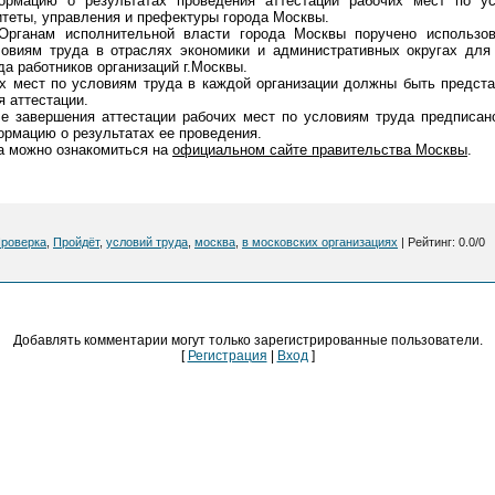
ормацию о результатах проведения аттестации рабочих мест по у
итеты, управления и префектуры города Москвы.
анам исполнительной власти города Москвы поручено использов
ловиям труда в отраслях экономики и административных округах для
а работников организаций г.Москвы.
 мест по условиям труда в каждой организации должны быть предст
 аттестации.
завершения аттестации рабочих мест по условиям труда предписано
ормацию о результатах ее проведения.
 можно ознакомиться на
официальном сайте правительства Москвы
.
роверка
,
Пройдёт
,
условий труда
,
москва
,
в московских организациях
|
Рейтинг
:
0.0
/
0
Добавлять комментарии могут только зарегистрированные пользователи.
[
Регистрация
|
Вход
]