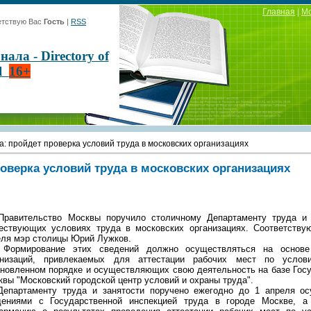
Главная
|
М
тствую Вас
Гость
|
RSS
ла - Directory of
al
16+
а: пройдет проверка условий труда в московских организациях
оверка условий труда в московских организациях
вительство Москвы поручило столичному Департаменту труда и з
ествующих условиях труда в московских организациях. Соответству
еля мэр столицы Юрий Лужков.
мирование этих сведений должно осуществляться на основе 
анизаций, привлекаемых для аттестации рабочих мест по услов
ановленном порядке и осуществляющих свою деятельность на базе Госу
вы "Московский городской центр условий и охраны труда".
артаменту труда и занятости поручено ежегодно до 1 апреля ос
дениями с Государственной инспекцией труда в городе Москве, а