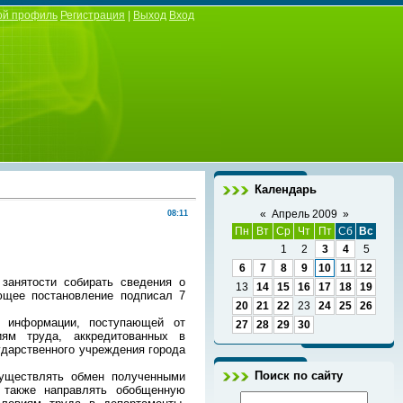
ой профиль
Регистрация
|
Выход
Вход
Календарь
«
Апрель 2009
»
08:11
Пн
Вт
Ср
Чт
Пт
Сб
Вс
1
2
3
4
5
6
7
8
9
10
11
12
анятости собирать сведения о
13
14
15
16
17
18
19
ющее постановление подписал 7
20
21
22
23
24
25
26
информации, поступающей от
27
28
29
30
иям труда, аккредитованных в
дарственного учреждения города
Поиск по сайту
уществлять обмен полученными
 также направлять обобщенную