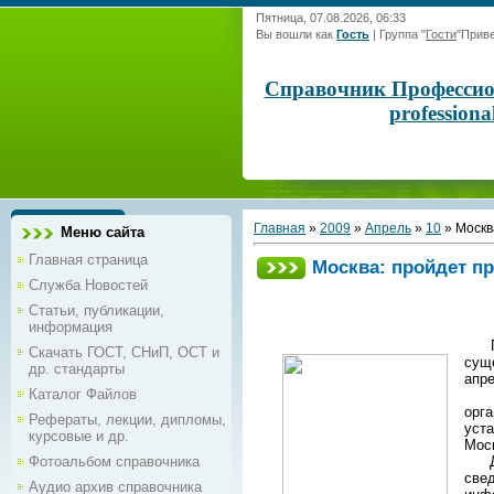
Пятница, 07.08.2026, 06:33
Вы вошли как
Гость
|
Группа
"
Гости
"
Приве
Справочник Профессиона
profession
Главная
»
2009
»
Апрель
»
10
» Москв
Меню сайта
Главная страница
Москва: пройдет пр
Служба Новостей
Статьи, публикации,
информация
Пра
Скачать ГОСТ, СНиП, ОСТ и
сущ
др. стандарты
апр
Каталог Файлов
Фор
орг
Рефераты, лекции, дипломы,
уст
курсовые и др.
Моск
Фотоальбом справочника
Деп
све
Аудио архив справочника