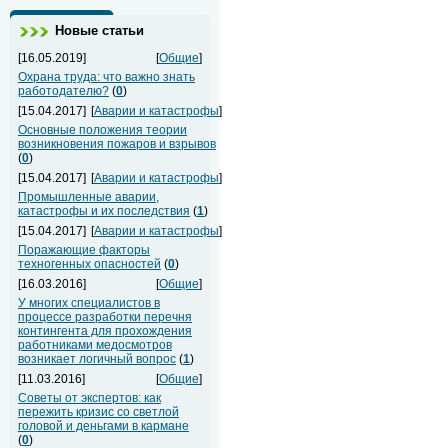
Новые статьи
[16.05.2019]
[
Общие
]
Охрана труда: что важно знать
работодателю?
(
0
)
[15.04.2017]
[
Аварии и катастрофы
]
Основные положения теории
возникновения пожаров и взрывов
(
0
)
[15.04.2017]
[
Аварии и катастрофы
]
Промышленные аварии,
катастрофы и их последствия
(
1
)
[15.04.2017]
[
Аварии и катастрофы
]
Поражающие факторы
техногенных опасностей
(
0
)
[16.03.2016]
[
Общие
]
У многих специалистов в
процессе разработки перечня
контингента для прохождения
работниками медосмотров
возникает логичный вопрос
(
1
)
[11.03.2016]
[
Общие
]
Советы от экспертов: как
пережить кризис со светлой
головой и деньгами в кармане
(
0
)