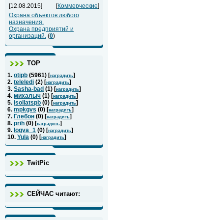
[12.08.2015]
[
Коммерческие
]
Охрана объектов любого
назначения.
Охрана предприятий и
организаций.
(
0
)
ТОР
1.
otipb
(
5961
) [
]
наградить
2.
teleledi
(
2
) [
]
наградить
3.
Sasha-bad
(
1
) [
]
наградить
4.
михалыч
(
1
) [
]
наградить
5.
isollatspb
(
0
) [
]
наградить
6.
mpkgvs
(
0
) [
]
наградить
7.
Глебон
(
0
) [
]
наградить
8.
prih
(
0
) [
]
наградить
9.
logva_1
(
0
) [
]
наградить
10.
Yula
(
0
) [
]
наградить
TwitPic
СЕЙЧАС читают: