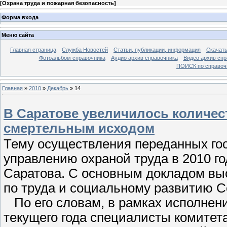
[
Охрана труда и пожарная безопасность
]
Форма входа
Меню сайта
Главная страница
Служба Новостей
Статьи, публикации, информация
Скачать
Фотоальбом справочника
Аудио архив справочника
Видео архив спр
ПОИСК по справочн
Главная
»
2010
»
Декабрь
»
14
В Саратове увеличилось количес
смертельным исходом
Тему осуществления переданных го
управлению охраной труда в 2010 го
Саратова. С основным докладом выс
по труда и социальному развитию С
По его словам, в рамках исполнен
текущего года специалисты комитет