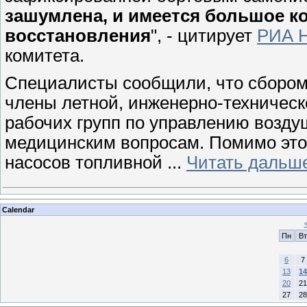
зашумлена, и имеется большое к
восстановления
", - цитирует
РИА 
комитета.
Специалисты сообщили, что сбором
члены летной, инженерно-техническ
рабочих групп по управлению возд
медицинским вопросам. Помимо это
насосов топливной
...
Читать дальш
Calendar
Пн
Вт
6
7
13
14
20
21
27
28