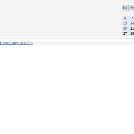
Пн
Вт
6
7
13
14
20
21
27
28
Полная версия сайта