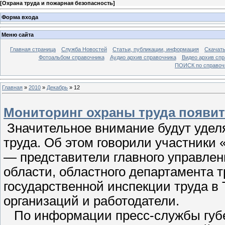
[
Охрана труда и пожарная безопасность
]
Форма входа
Меню сайта
Главная страница
Служба Новостей
Статьи, публикации, информация
Скачать
Фотоальбом справочника
Аудио архив справочника
Видео архив спр
ПОИСК по справочн
Главная
»
2010
»
Декабрь
»
12
Мониторинг охраны труда появит
Значительное внимание будут удел
труда. Об этом говорили участники 
— представители главного управле
области, областного департамента т
государственной инспекции труда 
организаций и работодатели.
По информации пресс-службы губер