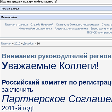
[
Охрана труда и пожарная безопасность
]
Форма входа
Меню сайта
Главная страница
Служба Новостей
Статьи, публикации, информация
Скачать
Фотоальбом справочника
Аудио архив справочника
Видео архив спр
ПОИСК по справочн
Главная
»
2010
»
Декабрь
»
16
Вниманию руководителей регио
У
важаемые Коллеги!
Российский комитет по регистра
заключить
Партнерское Соглаше
2011-й год!