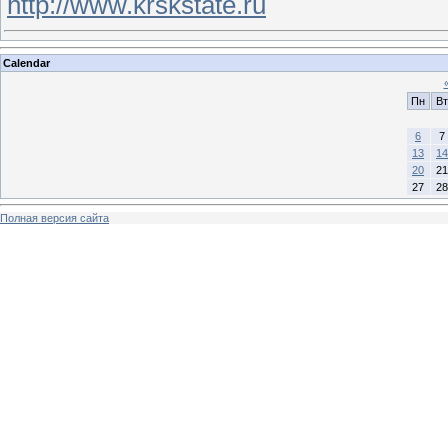
http://www.krskstate.ru
Calendar
Пн
Вт
6
7
13
14
20
21
27
28
Полная версия сайта