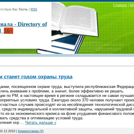
Главная
|
М
тствую Вас
Гость
|
RSS
ла - Directory of
al
16+
и станет годом охраны труда
ании, посвященном охране труда, выступила республиканская Федерац
влечь внимание к проблеме, а значит, более эффективно ее решать.
и по РМ, в настоящее время в регионе складывается не самая лучшая 
гоприятных условиях труда. Ежегодно около 370 человек получают прои
счастных случаев происходят из-за несоблюдения технологической дис
, средств индивидуальной и коллективной защиты, нарушений трудовой
о из-за экономического кризиса на фоне ухудшения финансового поло
ать средства в оптимизацию условий труда.
ления охр
...
Читать дальше »
02.12.2010
|
Комментарии (0)