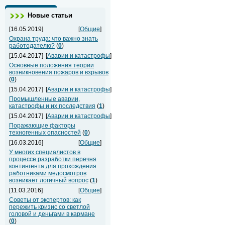
Новые статьи
[16.05.2019]
[
Общие
]
Охрана труда: что важно знать
работодателю?
(
0
)
[15.04.2017]
[
Аварии и катастрофы
]
Основные положения теории
возникновения пожаров и взрывов
(
0
)
[15.04.2017]
[
Аварии и катастрофы
]
Промышленные аварии,
катастрофы и их последствия
(
1
)
[15.04.2017]
[
Аварии и катастрофы
]
Поражающие факторы
техногенных опасностей
(
0
)
[16.03.2016]
[
Общие
]
У многих специалистов в
процессе разработки перечня
контингента для прохождения
работниками медосмотров
возникает логичный вопрос
(
1
)
[11.03.2016]
[
Общие
]
Советы от экспертов: как
пережить кризис со светлой
головой и деньгами в кармане
(
0
)