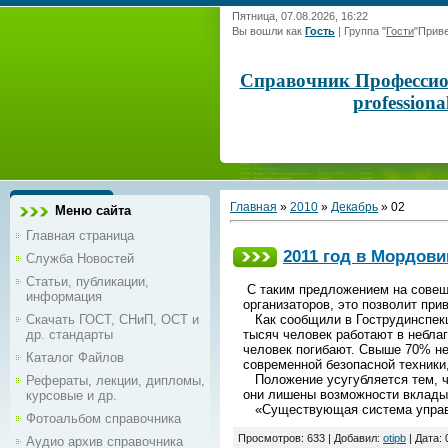
Пятница, 07.08.2026, 16:22
Вы вошли как
Гость
|
Группа
"
Гости
"
Приве
Справочник Профессиона
profession
Главная
»
2010
»
Декабрь
»
02
Меню сайта
Главная страница
2011 год в Мордови
Служба Новостей
Статьи, публикации,
С таким предложением на совещ
информация
организаторов, это позволит при
Скачать ГОСТ, СНиП, ОСТ и
Как сообщили в Гострудинспекци
др. стандарты
тысяч человек работают в небла
человек погибают. Свыше 70% не
Каталог Файлов
современной безопасной техники
Положение усугубляется тем, чт
Рефераты, лекции, дипломы,
они лишены возможности вкладыв
курсовые и др.
«Существующая система управ
Фотоальбом справочника
Просмотров: 633 | Добавил:
otipb
| Дата:
Аудио архив справочника