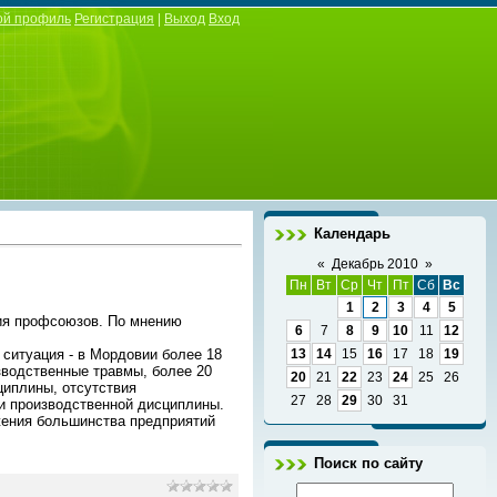
ой профиль
Регистрация
|
Выход
Вход
Календарь
«
Декабрь 2010
»
Пн
Вт
Ср
Чт
Пт
Сб
Вс
1
2
3
4
5
ия профсоюзов. По мнению
6
7
8
9
10
11
12
ситуация - в Мордовии более 18
13
14
15
16
17
18
19
зводственные травмы, более 20
20
21
22
23
24
25
26
циплины, отсутствия
27
28
29
30
31
 и производственной дисциплины.
жения большинства предприятий
Поиск по сайту