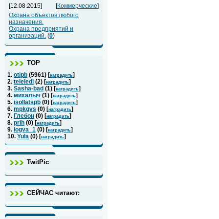
[12.08.2015]
[
Коммерческие
]
Охрана объектов любого
назначения.
Охрана предприятий и
организаций.
(
0
)
ТОР
1.
otipb
(
5961
) [
]
наградить
2.
teleledi
(
2
) [
]
наградить
3.
Sasha-bad
(
1
) [
]
наградить
4.
михалыч
(
1
) [
]
наградить
5.
isollatspb
(
0
) [
]
наградить
6.
mpkgvs
(
0
) [
]
наградить
7.
Глебон
(
0
) [
]
наградить
8.
prih
(
0
) [
]
наградить
9.
logva_1
(
0
) [
]
наградить
10.
Yula
(
0
) [
]
наградить
TwitPic
СЕЙЧАС читают: