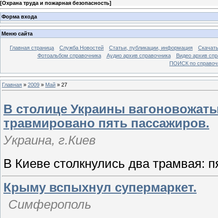
[
Охрана труда и пожарная безопасность
]
Форма входа
Меню сайта
Главная страница
Служба Новостей
Статьи, публикации, информация
Скачать
Фотоальбом справочника
Аудио архив справочника
Видео архив спр
ПОИСК по справочн
Главная
»
2009
»
Май
»
27
В столице Украины вагоновожатый
травмировано пять пассажиров.
Украина, г.Киев
В Киеве столкнулись два трамвая: 
Крыму вспыхнул супермаркет.
Симферополь