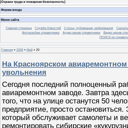
[
Охрана труда и пожарная безопасность
]
Форма входа
Меню сайта
Главная страница
Служба Новостей
Статьи, публикации, информация
Скачать
Фотоальбом справочника
Аудио архив справочника
Видео архив спр
ПОИСК по справочн
Главная
»
2009
»
Май
»
20
На Красноярском авиаремонтном
увольнения
Сегодня последний полноценный ра
авиаремонтном заводе. Завтра здес
того, что на улице останутся 50 чело
предприятие, просто остановиться. 
который обслуживает самолеты и ве
ремонтировать сибирские «кукурузни