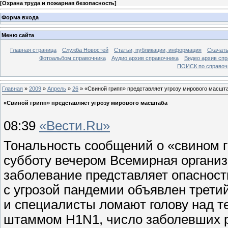
[
Охрана труда и пожарная безопасность
]
Форма входа
Меню сайта
Главная страница
Служба Новостей
Статьи, публикации, информация
Скачать
Фотоальбом справочника
Аудио архив справочника
Видео архив спр
ПОИСК по справочн
Главная
»
2009
»
Апрель
»
26
» «Свиной грипп» представляет угрозу мирового масшт
«Свиной грипп» представляет угрозу мирового масштаба
08:39
«Вести.Ru»
Тональность сообщений о «свином гр
субботу вечером Всемирная организ
заболевание представляет опасност
с угрозой пандемии объявлен третий
и специалисты ломают голову над т
штаммом H1N1, число заболевших ра