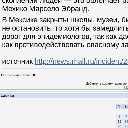
скоплений людей — это облегчает 
Мехико Марсело Эбранд.
В Мексике закрыты школы, музеи, б
не остановить, то хотя бы замедлит
дорог для эпидемиологов, так как д
как противодействовать опасному з
источник
http://news.mail.ru/incident/
Всего комментариев
:
0
Добавлять комментарии могу
[
Р
Calendar
Пн
Вт
6
7
13
14
20
21