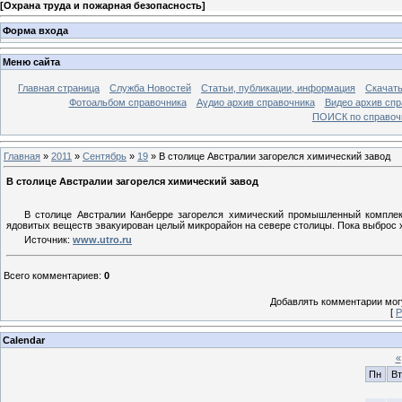
[
Охрана труда и пожарная безопасность
]
Форма входа
Меню сайта
Главная страница
Служба Новостей
Статьи, публикации, информация
Скачать
Фотоальбом справочника
Аудио архив справочника
Видео архив спр
ПОИСК по справочн
Главная
»
2011
»
Сентябрь
»
19
» В столице Австралии загорелся химический завод
В столице Австралии загорелся химический завод
В столице Австралии Канберре загорелся химический промышленный комплек
ядовитых веществ эвакуирован целый микрорайон на севере столицы. Пока выброс 
Источник:
www.utro.ru
Всего комментариев
:
0
Добавлять комментарии могу
[
Р
Calendar
«
Пн
Вт