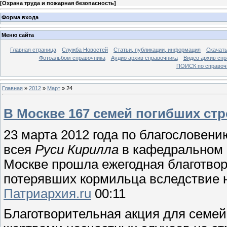
[
Охрана труда и пожарная безопасность
]
Форма входа
Меню сайта
Главная страница
Служба Новостей
Статьи, публикации, информация
Скачать
Фотоальбом справочника
Аудио архив справочника
Видео архив спр
ПОИСК по справочн
Главная
»
2012
»
Март
»
24
В Москве 167 семей погибших ст
23 марта 2012 года по благословен
всея
Руси Кирилла
в
кафедральном 
Москве прошла ежегодная благотво
потерявших кормильца
вследствие 
Патриархия.ru
00:11
Благотворительная акция для семе