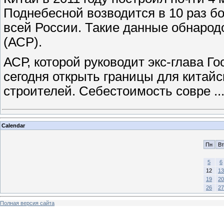
Поднебесной возводится в 10 раз б
всей России. Такие данные обнарод
(АСР).
АСР, которой руководит экс-глава Г
сегодня открыть границы для китайс
строителей. Себестоимость совре
..
Calendar
Пн
Вт
5
6
12
13
19
20
26
27
Полная версия сайта