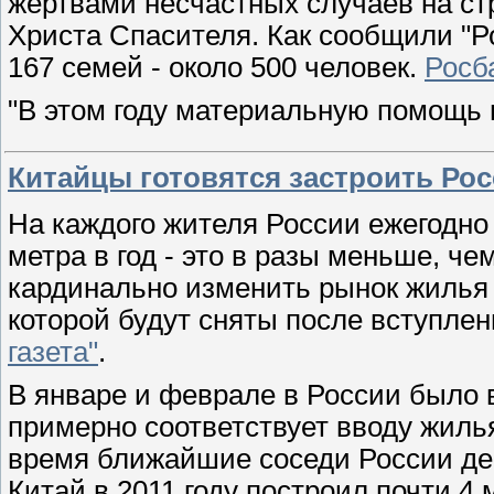
жертвами несчастных случаев
на ст
Христа
Спасителя. Как сообщили "Р
167 семей - около
500 человек.
Росб
"В этом году материальную помощь 
Китайцы готовятся застроить Р
На каждого жителя России ежегодно
метра в год - это в разы меньше, ч
кардинально изменить рынок жилья 
которой будут сняты после вступле
газета"
.
В январе и феврале в России было в
примерно соответствует вводу жилья 
время ближайшие соседи России де
Китай в 2011 году построил почти 4 