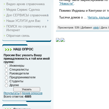
"Новости"
.
Видео архив справочника
Медиа Сервис Сделка
Помимо Индианы и Кентукки от т
Доп СЕРВИСЫ справочника
Тысячи домов о
...
Читать дальш
Наши УСЛУГИ для Вас
ПОИСК по справочнику и в
Просмотров: 539 | Добавил:
otipb
| Дата:
Интернет
Обратная связь
НАШ ОПРОС
Просим Вас указать Вашу
принадлежность к той или иной
группе:
Инженеры
Специалисты
Руководители
Предприниматели
Студенты
Другие
Результаты
|
Архив опросов
Всего ответов:
4885