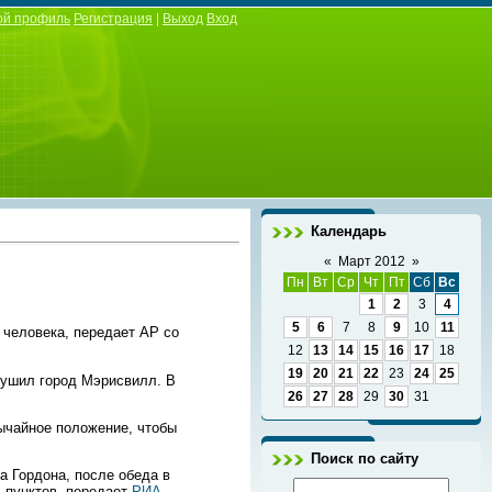
ой профиль
Регистрация
|
Выход
Вход
Календарь
«
Март 2012
»
Пн
Вт
Ср
Чт
Пт
Сб
Вс
1
2
3
4
5
6
7
8
9
10
11
 человека, передает АР со
12
13
14
15
16
17
18
19
20
21
22
23
24
25
рушил город Мэрисвилл. В
26
27
28
29
30
31
вычайное положение, чтобы
Поиск по сайту
а Гордона, после обеда в
 пунктов, передает
РИА