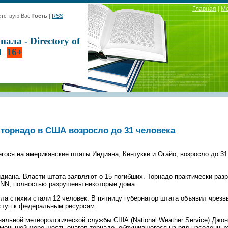
Главная
|
М
тствую Вас
Гость
|
RSS
ла - Directory of
al
16+
 торнадо в США возросло до 31 человека
гося на американские штаты Индиана, Кентукки и Огайо, возросло до 31
диана. Власти штата заявляют о 15 погибших. Торнадо практически раз
CNN, полностью разрушены некоторые дома.
ула стихии стали 12 человек. В пятницу губернатор штата объявил чрез
ступ к федеральным ресурсам.
альной метеорологической службы США (National Weather Service) Джон
меньшей мере шесть очагов торнадо, обрушившегося на ряд населенных