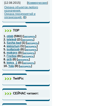
[12.08.2015]
[
Коммерческие
]
Охрана объектов любого
назначения.
Охрана предприятий и
организаций.
(
0
)
ТОР
1.
otipb
(
5961
) [
]
наградить
2.
teleledi
(
2
) [
]
наградить
3.
Sasha-bad
(
1
) [
]
наградить
4.
михалыч
(
1
) [
]
наградить
5.
isollatspb
(
0
) [
]
наградить
6.
mpkgvs
(
0
) [
]
наградить
7.
Глебон
(
0
) [
]
наградить
8.
prih
(
0
) [
]
наградить
9.
logva_1
(
0
) [
]
наградить
10.
Yula
(
0
) [
]
наградить
TwitPic
СЕЙЧАС читают: