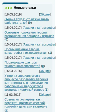
Новые статьи
[16.05.2019]
[
Общие
]
Охрана труда: что важно знать
работодателю?
(
0
)
[15.04.2017]
[
Аварии и катастрофы
]
Основные положения теории
возникновения пожаров и взрывов
(
0
)
[15.04.2017]
[
Аварии и катастрофы
]
Промышленные аварии,
катастрофы и их последствия
(
1
)
[15.04.2017]
[
Аварии и катастрофы
]
Поражающие факторы
техногенных опасностей
(
0
)
[16.03.2016]
[
Общие
]
У многих специалистов в
процессе разработки перечня
контингента для прохождения
работниками медосмотров
возникает логичный вопрос
(
1
)
[11.03.2016]
[
Общие
]
Советы от экспертов: как
пережить кризис со светлой
головой и деньгами в кармане
(
0
)