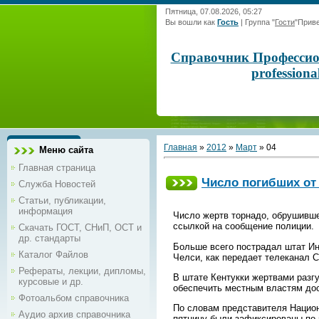
Пятница, 07.08.2026, 05:27
Вы вошли как
Гость
|
Группа
"
Гости
"
Приве
Справочник Профессиона
profession
Главная
»
2012
»
Март
»
04
Меню сайта
Главная страница
Число погибших от
Служба Новостей
Статьи, публикации,
информация
Число жертв торнадо, обрушивше
ссылкой на сообщение полиции.
Скачать ГОСТ, СНиП, ОСТ и
др. стандарты
Больше всего пострадал штат Ин
Каталог Файлов
Челси, как передает телеканал 
Рефераты, лекции, дипломы,
В штате Кентукки жертвами разг
курсовые и др.
обеспечить местным властям до
Фотоальбом справочника
По словам представителя Национ
Аудио архив справочника
пятницу были зафиксированы по 