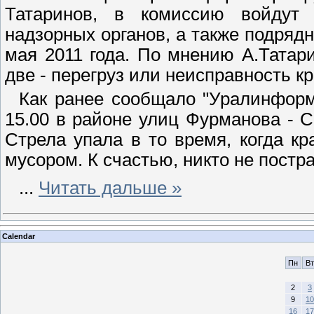
Татаринов, в комиссию войдут 
надзорных органов, а также подрядн
мая 2011 года. По мнению А.Татар
две - перегруз или неисправность кр
Как ранее сообщало "Уралинформ
15.00 в районе улиц Фурманова - Се
Стрела упала в то время, когда к
мусором. К счастью, никто не постр
...
Читать дальше »
Calendar
Пн
Вт
2
3
9
10
16
17