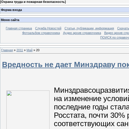
[
Охрана труда и пожарная безопасность
]
Форма входа
Меню сайта
Главная страница
Служба Новостей
Статьи, публикации, информация
Скачать
Фотоальбом справочника
Аудио архив справочника
Видео архив спр
ПОИСК по справочн
Главная
»
2011
»
Май
»
20
Вредность не дает Минздраву по
Минздравсоцразвития
на изменение условий
последние годы стал
Росстата, почти 30% 
соответствующих сан