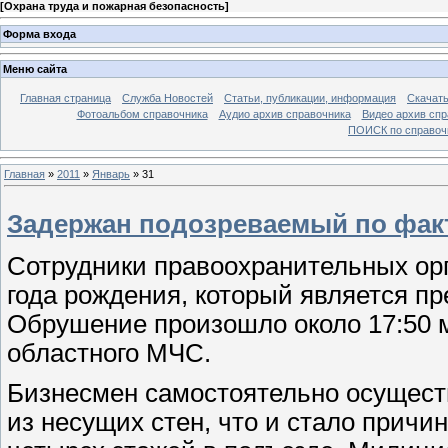
[
Охрана труда и пожарная безопасность
]
Форма входа
Меню сайта
Главная страница
Служба Новостей
Статьи, публикации, информация
Скачать
Фотоальбом справочника
Аудио архив справочника
Видео архив спр
ПОИСК по справочн
Главная
»
2011
»
Январь
»
31
Задержан подозреваемый по фак
Сотрудники правоохранительных ор
года рождения, который является п
Обрушение произошло около 17:50 м
областного МЧС.
Бизнесмен самостоятельно осуществ
из несущих стен, что и стало прич