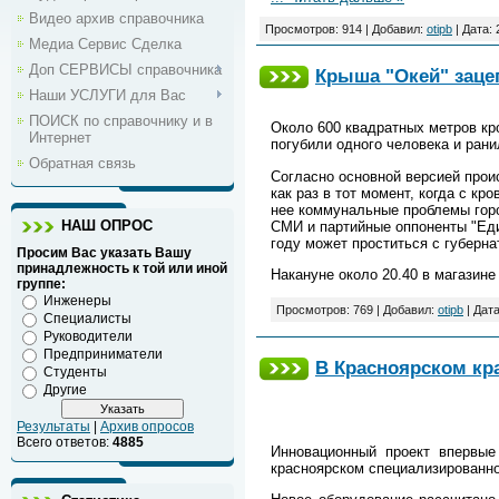
Видео архив справочника
Просмотров: 914 | Добавил:
otipb
| Дата:
Медиа Сервис Сделка
Доп СЕРВИСЫ справочника
Крыша "Окей" заце
Наши УСЛУГИ для Вас
ПОИСК по справочнику и в
Около 600 квадратных метров кр
Интернет
погубили одного человека и ран
Обратная связь
Согласно основной версией прои
как раз в тот момент, когда с к
нее коммунальные проблемы горо
НАШ ОПРОС
СМИ и партийные оппоненты "Еди
году может проститься с губерн
Просим Вас указать Вашу
принадлежность к той или иной
Накануне около 20.40 в магазин
группе:
Инженеры
Просмотров: 769 | Добавил:
otipb
| Дат
Специалисты
Руководители
Предприниматели
В Красноярском кр
Студенты
Другие
Результаты
|
Архив опросов
Всего ответов:
4885
Инновационный проект впервые
красноярском специализированно