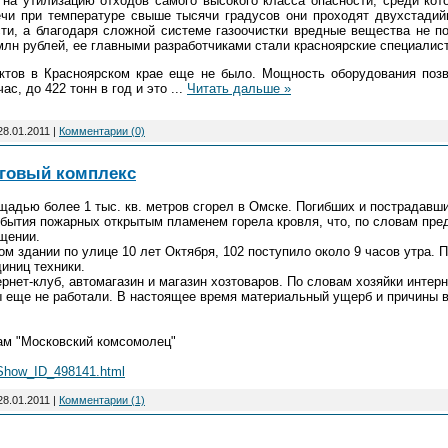
 на утилизацию отходов самого высокого класса опасности, среди кот
ечи при температуре свыше тысячи градусов они проходят двухстадий
ти, а благодаря сложной системе газоочистки вредные вещества не п
 млн рублей, ее главными разработчиками стали красноярские специалис
ктов в Красноярском крае еще не было. Мощность оборудования позв
ас, до 422 тонн в год и это
...
Читать дальше »
28.01.2011
|
Комментарии (0)
рговый комплекс
адью более 1 тыс. кв. метров сгорел в Омске. Погибших и пострадавши
бытия пожарных открытым пламенем горела кровля, что, по словам пре
щении.
 здании по улице 10 лет Октября, 102 поступило около 9 часов утра. 
иниц техники.
ет-клуб, автомагазин и магазин хозтоваров. По словам хозяйки интерне
ны еще не работали. В настоящее время материальный ущерб и причины 
ам "Московский комсомолец"
Show_ID_498141.html
28.01.2011
|
Комментарии (1)