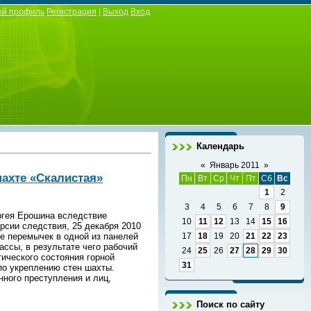
ой профиль
Регистрация
|
Выход
Вход
Календарь
«
Январь 2011
»
шахте «Скалистая»
Пн
Вт
Ср
Чт
Пт
Сб
Вс
1
2
3
4
5
6
7
8
9
ргея Ерошина вследствие
10
11
12
13
14
15
16
ерсии следствия, 25 декабря 2010
ие перемычек в одной из панелей
17
18
19
20
21
22
23
ссы, в результате чего рабочий
24
25
26
27
28
29
30
ического состояния горной
31
 по укреплению стен шахты.
ного преступления и лиц,
Поиск по сайту