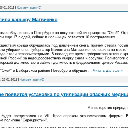
28.01.2011
|
Комментарии (0)
пила карьеру Матвиенко
овли обрушилось в Петербурге на покупателей гипермаркета "Окей". Ог
или еще 17 людей, сейчас в больницах остаются 10 пострадавших.
сшествия крыша обрушалась под давлением снега, причем стекла посып
ровли убирали снег. Губернатор Валентина Матвиенко поспешила на место
да стали первоочередными. В последнее время губернатора активно кр
ной России" за недобросовестную уборку снега и сосулек. Политологи с
аторской должностью и займет должность в федеральном центре России.
е "Окей" в Выборгском районе Петербурга обрушал
...
Читать дальше »
а:
28.01.2011
|
Комментарии (0)
ае появится установка по утилизации опасных медиц
Министерство природн
 будет представлен на VIII Красноярском экономическом форуме. 
м полигоне "Серебристый".