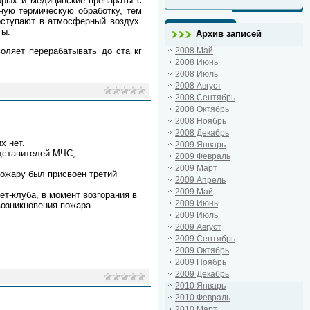
орых и медицинские препараты с
ную термическую обработку, тем
оступают в атмосферный воздух.
ты.
Архив записей
2008 Май
оляет перерабатывать до ста кг
2008 Июнь
2008 Июль
2008 Август
2008 Сентябрь
2008 Октябрь
2008 Ноябрь
2008 Декабрь
х нет.
2009 Январь
дставителей МЧС,
2009 Февраль
2009 Март
Пожару был присвоен третий
2009 Апрель
2009 Май
т-клуба, в момент возгорания в
2009 Июнь
возникновения пожара
2009 Июль
2009 Август
2009 Сентябрь
2009 Октябрь
2009 Ноябрь
2009 Декабрь
2010 Январь
2010 Февраль
2010 Март