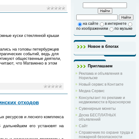
на сайте
в интернете
по изображениям
по музыке
ромные куски стеклянной крыши
Новое в блогах
ались на головы петербуржцев
 трагических событий, ведь для
итикуют общественные деятели,
читают, что Матвиенко в этом
Приглашаем
Реклама и объявления в
Норильске
Новый сервис в Контакте
Медиа Сервис
Консультант по рекламе и
инских отходов
недвижимости в Красноярске
Сувенирные монеты
Доска БЕСПЛАТНЫХ
ых ресурсов и лесного комплекса
объявлений
В дальнейшем его установят на
Сайт
Справочник по охране труда и
пожарной безопасности