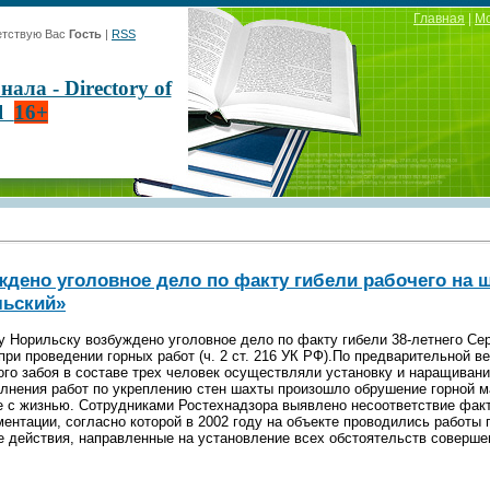
Главная
|
М
тствую Вас
Гость
|
RSS
ла - Directory of
al
16+
ждено уголовное дело по факту гибели рабочего на 
льский»
 Норильску возбуждено уголовное дело по факту гибели 38-летнего Се
ри проведении горных работ (ч. 2 ст. 216 УК РФ).По предварительной в
ого забоя в составе трех человек осуществляли установку и наращиван
лнения работ по укреплению стен шахты произошло обрушение горной ма
 с жизнью. Сотрудниками Ростехнадзора выявлено несоответствие факт
ентации, согласно которой в 2002 году на объекте проводились работы
 действия, направленные на установление всех обстоятельств совершен