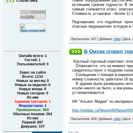
Новое оборудование рассчитано
Статистика
истекшим сроком годности. В п
самым снижается класс опаснос
Стоимость установки - более 12
Подчеркнем, что подобных прое
опасных медицинских отходов в ч
Просмотров: 647 | Добавил:
otipb
| Дата:
В Омске сгорел то
Онлайн всего:
1
Гостей:
1
Крупный торговый комплекс площ
Пользователей:
0
Отмечается, что на момент при
свидетельствует о позднем сооб
Зарег. на сайте
Сообщение о пожаре в кирпичном
Всего: 1234
номер сложности, работали 16 ед
Новых за месяц: 0
В здании были размещены интерн
Новых за неделю: 0
клубе никого не было, а магази
Новых вчера: 0
устанавливаются.
Новых сегодня: 0
Из них
ИА "Альянс Медиа" по материал
Администраторов: 1
Модераторов: 1
Проверенных: 968
http://tehbez.ru/NewsAM/NewsAM
Обычных юзеров: 264
Из них
Просмотров: 604 | Добавил:
otipb
| Дата:
Парней: 897
Девушек: 337