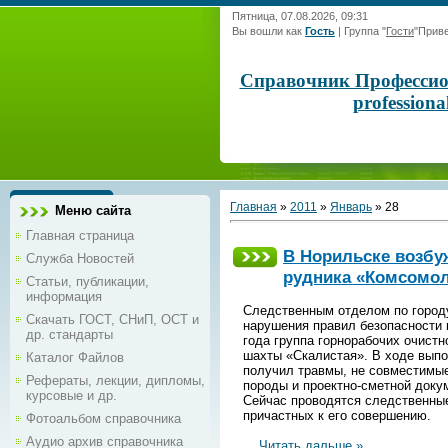
Пятница, 07.08.2026, 09:31
Вы вошли как
Гость
|
Группа
"
Гости
"
Приве
Справочник Профессиона
profession
Главная
»
2011
»
Январь
»
28
Меню сайта
Главная страница
В Норильске возбу
Служба Новостей
рудника «Комсомо
Статьи, публикации,
информация
Следственным отделом по городу
Скачать ГОСТ, СНиП, ОСТ и
нарушения правил безопасности п
др. стандарты
года группа горнорабочих очистн
шахты «Скалистая». В ходе выпо
Каталог Файлов
получил травмы, не совместимые
Рефераты, лекции, дипломы,
породы и проектно-сметной докум
курсовые и др.
Сейчас проводятся следственные
причастных к его совершению.
Фотоальбом справочника
Аудио архив справочника
...
Читать дальше »