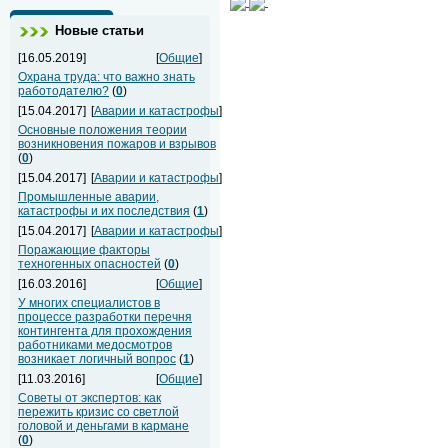
Новые статьи
[16.05.2019]
[
Общие
]
Охрана труда: что важно знать
работодателю?
(
0
)
[15.04.2017]
[
Аварии и катастрофы
]
Основные положения теории
возникновения пожаров и взрывов
(
0
)
[15.04.2017]
[
Аварии и катастрофы
]
Промышленные аварии,
катастрофы и их последствия
(
1
)
[15.04.2017]
[
Аварии и катастрофы
]
Поражающие факторы
техногенных опасностей
(
0
)
[16.03.2016]
[
Общие
]
У многих специалистов в
процессе разработки перечня
контингента для прохождения
работниками медосмотров
возникает логичный вопрос
(
1
)
[11.03.2016]
[
Общие
]
Советы от экспертов: как
пережить кризис со светлой
головой и деньгами в кармане
(
0
)