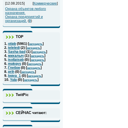
[12.08.2015]
[
Коммерческие
]
Охрана объектов любого
назначения.
Охрана предприятий и
организаций.
(
0
)
ТОР
1.
otipb
(
5961
) [
]
наградить
2.
teleledi
(
2
) [
]
наградить
3.
Sasha-bad
(
1
) [
]
наградить
4.
михалыч
(
1
) [
]
наградить
5.
isollatspb
(
0
) [
]
наградить
6.
mpkgvs
(
0
) [
]
наградить
7.
Глебон
(
0
) [
]
наградить
8.
prih
(
0
) [
]
наградить
9.
logva_1
(
0
) [
]
наградить
10.
Yula
(
0
) [
]
наградить
TwitPic
СЕЙЧАС читают: