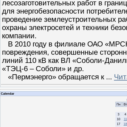
лесозаготовительных работ в грани
для энергобезопасности потребител
проведение землеустроительных ра
охраны электросетей и техники безо
компании.
В 2010 году в филиале ОАО «МРСК
повреждения, совершенные сторонн
линий 110 кВ как ВЛ «Соболи-Дани
«ТЭЦ-6 – Соболи» и др.
«Пермэнерго» обращается к
...
Чит
Calendar
Пн
Вт
3
4
10
11
17
18