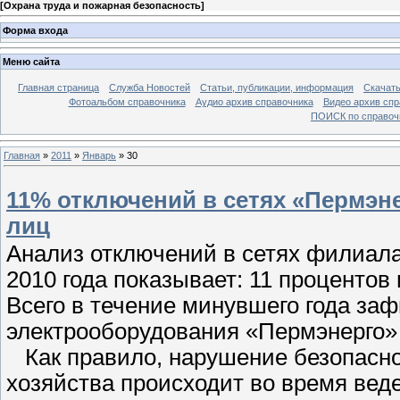
[
Охрана труда и пожарная безопасность
]
Форма входа
Меню сайта
Главная страница
Служба Новостей
Статьи, публикации, информация
Скачать
Фотоальбом справочника
Аудио архив справочника
Видео архив спр
ПОИСК по справочн
Главная
»
2011
»
Январь
»
30
11% отключений в сетях «Пермэн
лиц
Анализ отключений в сетях филиал
2010 года показывает: 11 процентов
Всего в течение минувшего года за
электрооборудования «Пермэнерго»
Как правило, нарушение безопасно
хозяйства происходит во время вед