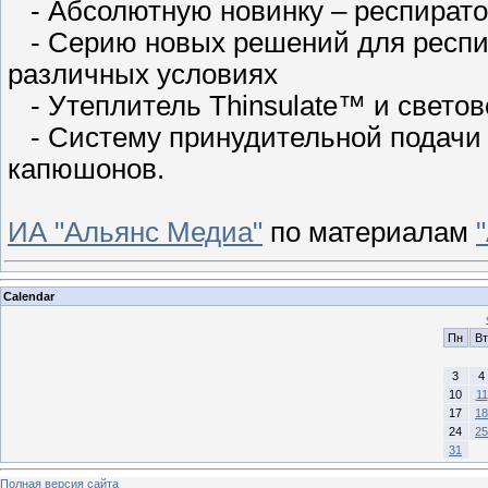
- Абсолютную новинку – респират
- Серию новых решений для респи
различных условиях
- Утеплитель Thinsulate™ и свето
- Систему принудительной подачи 
капюшонов.
ИА "Альянс Медиа"
по материалам
Calendar
Пн
Вт
3
4
10
11
17
18
24
25
31
Полная версия сайта