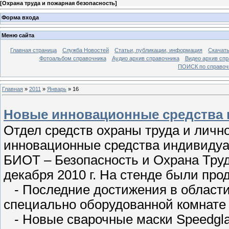
[
Охрана труда и пожарная безопасность
]
Форма входа
Меню сайта
Главная страница
Служба Новостей
Статьи, публикации, информация
Скачать
Фотоальбом справочника
Аудио архив справочника
Видео архив спр
ПОИСК по справочн
Главная
»
2011
»
Январь
»
16
Новые инновационные средства
Отдел средств охраны труда и личн
инновационные средства индивидуа
БИОТ – Безопасность и Охрана Труда
декабря 2010 г. На стенде были пр
- Последние достижения в области
специально оборудованной комнате 
- Новые сварочные маски Speedgl