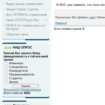
Видео архив справочника
В МЧС уже заявили, что тела пог
Медиа Сервис Сделка
Доп СЕРВИСЫ справочника
Просмотров
: 962 |
Добавил
:
otipb
|
Рейтин
Наши УСЛУГИ для Вас
Нравится
ПОИСК по справочнику и в
Интернет
Всего комментариев
:
0
Обратная связь
НАШ ОПРОС
Просим Вас указать Вашу
принадлежность к той или иной
группе:
Инженеры
Специалисты
Руководители
Предприниматели
Студенты
Другие
Результаты
|
Архив опросов
Всего ответов:
4885