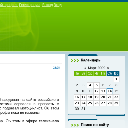
ой профиль
Регистрация
|
Выход
Вход
Календарь
«
Март 2009
»
23:08
Пн
Вт
Ср
Чт
Пт
Сб
Вс
1
2
3
4
5
6
7
8
9
10
11
12
13
14
15
16
17
18
19
20
21
22
народован на сайте российского
23
24
25
26
27
28
29
истами сорвался в пропасть с
с подрезал мотоциклист. Об этом
30
31
рофы пока не названы.
ану. Об этом в эфире телеканала
Поиск по сайту