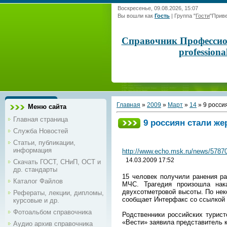
Воскресенье, 09.08.2026, 15:07
Вы вошли как
Гость
|
Группа
"
Гости
"
Приве
Справочник Профессиона
profession
Главная
»
2009
»
Март
»
14
» 9 росси
Меню сайта
Главная страница
9 россиян стали ж
Служба Новостей
Статьи, публикации,
информация
http://www.echo.msk.ru/news/5787
14.03.2009 17:52
Скачать ГОСТ, СНиП, ОСТ и
др. стандарты
15 человек получили ранения ра
Каталог Файлов
МЧС. Трагедия произошла нак
двухсотметровой высоты. По неко
Рефераты, лекции, дипломы,
сообщает Интерфакс со ссылкой 
курсовые и др.
Фотоальбом справочника
Родственники российских турист
«Вести» заявила представитель 
Аудио архив справочника