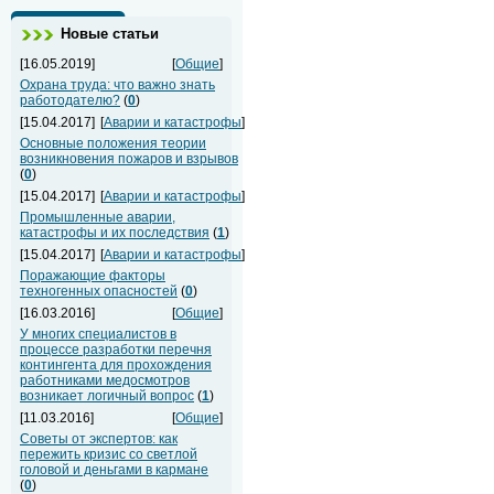
Новые статьи
[16.05.2019]
[
Общие
]
Охрана труда: что важно знать
работодателю?
(
0
)
[15.04.2017]
[
Аварии и катастрофы
]
Основные положения теории
возникновения пожаров и взрывов
(
0
)
[15.04.2017]
[
Аварии и катастрофы
]
Промышленные аварии,
катастрофы и их последствия
(
1
)
[15.04.2017]
[
Аварии и катастрофы
]
Поражающие факторы
техногенных опасностей
(
0
)
[16.03.2016]
[
Общие
]
У многих специалистов в
процессе разработки перечня
контингента для прохождения
работниками медосмотров
возникает логичный вопрос
(
1
)
[11.03.2016]
[
Общие
]
Советы от экспертов: как
пережить кризис со светлой
головой и деньгами в кармане
(
0
)