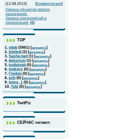
[12.08.2015]
[
Коммерческие
]
Охрана объектов любого
назначения.
Охрана предприятий и
организаций.
(
0
)
ТОР
1.
otipb
(
5961
) [
]
наградить
2.
teleledi
(
2
) [
]
наградить
3.
Sasha-bad
(
1
) [
]
наградить
4.
михалыч
(
1
) [
]
наградить
5.
isollatspb
(
0
) [
]
наградить
6.
mpkgvs
(
0
) [
]
наградить
7.
Глебон
(
0
) [
]
наградить
8.
prih
(
0
) [
]
наградить
9.
logva_1
(
0
) [
]
наградить
10.
Yula
(
0
) [
]
наградить
TwitPic
СЕЙЧАС читают: