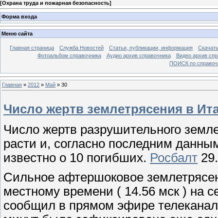
[
Охрана труда и пожарная безопасность
]
Форма входа
Меню сайта
Главная страница
Служба Новостей
Статьи, публикации, информация
Скачать
Фотоальбом справочника
Аудио архив справочника
Видео архив спр
ПОИСК по справочн
Главная
»
2012
»
Май
»
30
Число жертв землетрясения в Ит
Число жертв разрушительного земл
расти и, согласно
последним данным
известно о 10 погибших.
Росбалт
29
Сильное афтершоковое землетрясен
местному времени ( 14.56
мск ) на 
сообщил в прямом эфире телекана