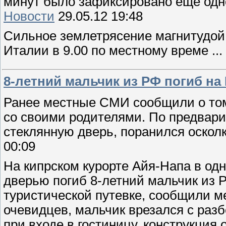
минут было
зафиксировано еще одн
Новости
29.05.12 19:48
Сильное землетрясение магнитудой
Италии в 9.00 по местному
време
...
8-летний мальчик из РФ погиб на
Ранее местные СМИ сообщили о том
со своими родителями.
По предвари
стеклянную дверь, поранился оскол
00:09
На кипрском курорте Айя-Напа в од
дверью погиб 8-летний
мальчик из 
туристической путевке, сообщили 
очевидцев, мальчик врезался с
разб
при
входе в гостиницу, конструкция