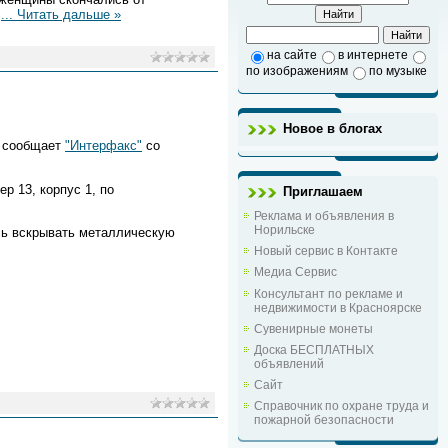
т
...
Читать дальше »
на сайте
в интернете
по изображениям
по музыке
Новое в блогах
м сообщает
"Интерфакс"
со
р 13, корпус 1, по
Приглашаем
Реклама и объявления в
Норильске
сь вскрывать металлическую
Новый сервис в Контакте
Медиа Сервис
Консультант по рекламе и
недвижимости в Красноярске
Сувенирные монеты
Доска БЕСПЛАТНЫХ
объявлений
Сайт
Справочник по охране труда и
пожарной безопасности