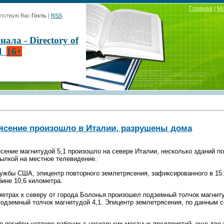
Главная
|
М
тствую Вас
Гость
|
RSS
ла - Directory of
al
16+
ясение произошло в Италии, разрушены дома
ение магнитудой 5,1 произошло на севере Италии, несколько зданий п
ылкой на местное телевидение.
жбы США, эпицентр повторного землетрясения, зафиксированного в 15:
бине 10,6 километра.
метрах к северу от города Болонья произошел подземный толчок магниту
подземный толчок магнитудой 4,1. Эпицентр землетрясения, по данным с
ия погибли четверо рабочих с нескольких местных предприятий, еще две