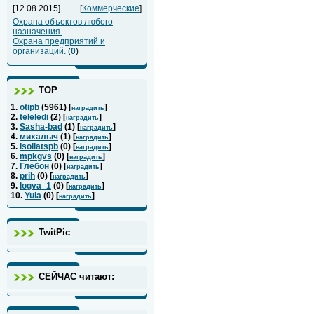
[12.08.2015]
[
Коммерческие
]
Охрана объектов любого
назначения.
Охрана предприятий и
организаций.
(
0
)
ТОР
1.
otipb
(
5961
) [
]
наградить
2.
teleledi
(
2
) [
]
наградить
3.
Sasha-bad
(
1
) [
]
наградить
4.
михалыч
(
1
) [
]
наградить
5.
isollatspb
(
0
) [
]
наградить
6.
mpkgvs
(
0
) [
]
наградить
7.
Глебон
(
0
) [
]
наградить
8.
prih
(
0
) [
]
наградить
9.
logva_1
(
0
) [
]
наградить
10.
Yula
(
0
) [
]
наградить
TwitPic
СЕЙЧАС читают: