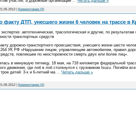
этом участке, а дорожные организации
...
Читать дальше »
21.05.2012
|
Комментарии (0)
 факту ДТП, унесшего жизни 6 человек на трассе в 
экспертиз: автотехническая, трасологическая и другие, по результатам
вности транспортных средств
акту дорожно-транспортного происшествия, унесшего жизни шести челов
т. 264 УК РФ «Нарушение лицом, управляющим автомобилем, правил дор
средств, повлекшее по неосторожности смерть двух или более лиц».
лась в минувшую пятницу, 18 мая, на 718 километре федеральной трас
ого движения, где лоб в лоб столкнулся с грузовиком Isuzu. Погибли вс
трое детей: 3-х и 6-летний ма
...
Читать дальше »
21.05.2012
|
Комментарии (0)