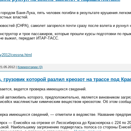
 городом Баня-Лука, пять человек погибли в результате крушения легко
естных властей.
овостей (СНРА), самолет загорелся почти сразу после взлета и рухнул 
инструктор и трое пассажиров, которые прошли курсы подготовки по пр
 не выжил, передает ИТАР-ТАСС.
ay2012/cessna.html
21.05.2012
|
Комментарии (0)
 грузовик которой разлил креозот на трассе под Кр
вается, ведется проверка имеющихся сведений.
вой автомобиль которого, предположительно, является виновником загря
нисейск маслянистым химическим веществом креозотом. Об этом сообщи
ерка имеющихся сведений, — отметили в ведомстве. Название предприя
рск — Енисейск на отрезке от Лесосибирска до Красноярска с 224 по 2
льзкой. Наибольшему загрязнению подверглась полоса со стороны Енисе