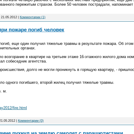
ованного пережитым страхом. Более 50 человек пострадали, напоминае
:
21.05.2012
|
Комментарии (1)
при пожаре погиб человек
погиб, еще один получил тяжелые травмы в результате пожара. Об это
анительных органах.
о возгорание в квартире на третьем этаже 16-этажного жилого дома номе
зал собеседник агентства.
роисшествия, долго не могли проникнуть в горящую квартиру, - пришло
ело одного погибшего, второй жилец получил тяжелые травмы.
. м.
y2012/fire.html
21.05.2012
|
Комментарии (0)
овине рухнул на землю самолет с парашютистами