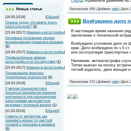
ГИБДД
ограничили движение на 
Новые статьи
Просмотров: 650 | Добавил:
otipb
| Дата:
[16.05.2019]
[
Общие
]
Возбуждено дело по
Охрана труда: что важно знать
работодателю?
(
0
)
В настоящее время назначен ряд 
[15.04.2017]
[
Аварии и катастрофы
]
заключение о технической испра
Основные положения теории
возникновения пожаров и взрывов
Возбуждено уголовное дело по ф
(
0
)
крае. Дело возбуждено по ч.5 с
[15.04.2017]
[
Аварии и катастрофы
]
или эксплуатации транспортных 
Промышленные аварии,
Напомним, автокатастрофа случи
катастрофы и их последствия
(
1
)
Torneo выехал на полосу встречн
[15.04.2017]
[
Аварии и катастрофы
]
летний водитель, двое женщин и 
Поражающие факторы
техногенных опасностей
(
0
)
Просмотров: 572 | Добавил:
otipb
| Дата:
[16.03.2016]
[
Общие
]
У многих специалистов в
процессе разработки перечня
контингента для прохождения
работниками медосмотров
возникает логичный вопрос
(
1
)
[11.03.2016]
[
Общие
]
Советы от экспертов: как
пережить кризис со светлой
головой и деньгами в кармане
(
0
)