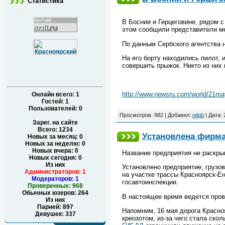
Статистика
В Боснии и Герцеговине, рядом с
этом сообщили представители м
По данным Сербского агентства н
На его борту находились пилот, 
совершить прыжок. Никто из них
http://www.newsru.com/world/21m
Онлайн всего:
1
Гостей:
1
Пользователей:
0
Просмотров: 982 | Добавил:
otipb
| Дата:
Зарег. на сайте
Всего: 1234
Установлена фирма,
Новых за месяц: 0
Новых за неделю: 0
Новых вчера: 0
Название предприятия не раскры
Новых сегодня: 0
Из них
Установлено предприятие, грузо
Администраторов: 1
на участке трассы Красноярск-Е
Модераторов: 1
госавтоинспекции.
Проверенных: 968
Обычных юзеров: 264
В настоящее время ведется пров
Из них
Парней: 897
Напомним, 16 мая дорога Красноя
Девушек: 337
креозотом, из-за чего стала ско