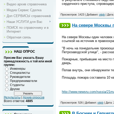
сердечного приступа, спровоцир
Видео архив справочника
Медиа Сервис Сделка
Просмотров: 1423 | Добавил:
otipb
| Дата
Доп СЕРВИСЫ справочника
Наши УСЛУГИ для Вас
На севере Москвы 
ПОИСК по справочнику и в
Интернет
На севере Москвы один человек 
Обратная связь
ссылкой на источник в правоохр
"В ночь на понедельник произошл
НАШ ОПРОС
Петрозаводской улице", - расска
Просим Вас указать Вашу
Пожарные, прибывшие на место п
принадлежность к той или иной
дверь.
группе:
Инженеры
Попав внутрь, они обнаружили т
Специалисты
Руководители
Площадь пожара составила 10 кв
Предприниматели
Студенты
Другие
http://www.newsru.com/russia/21ma
Результаты
|
Архив опросов
Всего ответов:
4885
Просмотров: 526 | Добавил:
otipb
| Дата:
В Боснии и Герцег