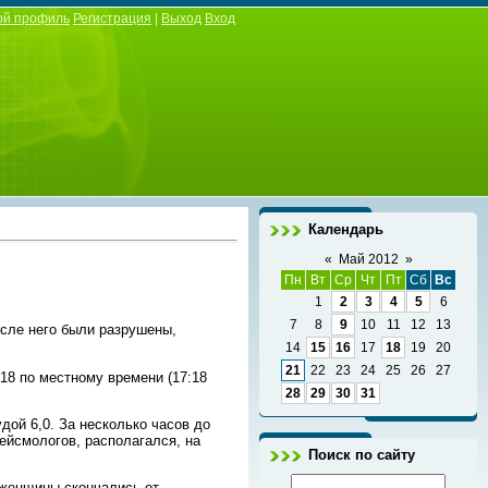
ой профиль
Регистрация
|
Выход
Вход
Календарь
«
Май 2012
»
Пн
Вт
Ср
Чт
Пт
Сб
Вс
1
2
3
4
5
6
7
8
9
10
11
12
13
осле него были разрушены,
14
15
16
17
18
19
20
21
22
23
24
25
26
27
18 по местному времени (17:18
28
29
30
31
дой 6,0. За несколько часов до
ейсмологов, располагался, на
Поиск по сайту
 женщины скончались от