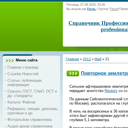
Пятница, 07.08.2026, 20:45
Вы вошли как
Гость
|
Группа
"
Гости
"
Приве
Справочник Профессиона
profession
Главная
»
2012
»
Май
»
21
Меню сайта
Главная страница
Повторное землетр
Служба Новостей
Статьи, публикации,
информация
Cильное афтершоковое землетряс
передает агентство
Reuters
cо сс
Скачать ГОСТ, СНиП, ОСТ и
др. стандарты
По данным Сейсмологической слу
Каталог Файлов
по Москве), располагался на глу
Рефераты, лекции, дипломы,
В ночь на воскресенье в 36 кило
курсовые и др.
этого был зафиксирован другой 
Фотоальбом справочника
глубине 5,1 километра.
Аудио архив справочника
В результате стихийного бедств