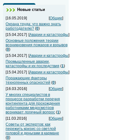
Новые статьи
[16.05.2019]
[
Общие
]
Охрана труда: что важно знать
работодателю?
(
0
)
[15.04.2017]
[
Аварии и катастрофы
]
Основные положения теории
возникновения пожаров и взрывов
(
0
)
[15.04.2017]
[
Аварии и катастрофы
]
Промышленные аварии,
катастрофы и их последствия
(
1
)
[15.04.2017]
[
Аварии и катастрофы
]
Поражающие факторы
техногенных опасностей
(
0
)
[16.03.2016]
[
Общие
]
У многих специалистов в
процессе разработки перечня
контингента для прохождения
работниками медосмотров
возникает логичный вопрос
(
1
)
[11.03.2016]
[
Общие
]
Советы от экспертов: как
пережить кризис со светлой
головой и деньгами в кармане
(
0
)