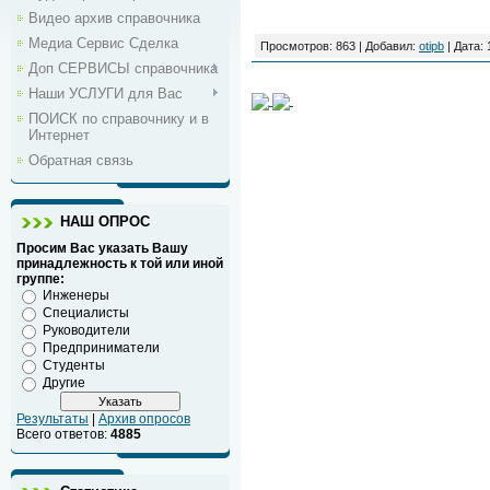
Видео архив справочника
Медиа Сервис Сделка
Просмотров: 863 | Добавил:
otipb
| Дата:
Доп СЕРВИСЫ справочника
Наши УСЛУГИ для Вас
ПОИСК по справочнику и в
Интернет
Обратная связь
НАШ ОПРОС
Просим Вас указать Вашу
принадлежность к той или иной
группе:
Инженеры
Специалисты
Руководители
Предприниматели
Студенты
Другие
Результаты
|
Архив опросов
Всего ответов:
4885