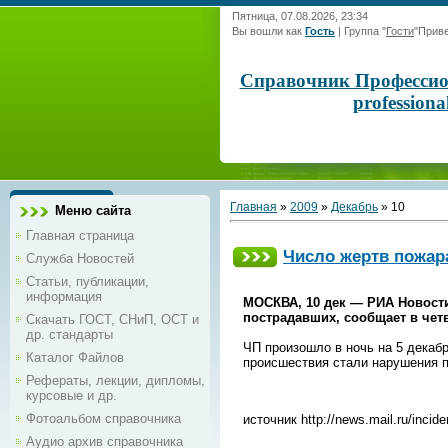
Пятница, 07.08.2026, 23:34
Вы вошли как
Гость
|
Группа
"
Гости
"
Приве
Справочник Профессиона
profession
Главная
»
2009
»
Декабрь
»
10
Меню сайта
Главная страница
Число жертв пожар
Служба Новостей
Статьи, публикации,
информация
МОСКВА, 10 дек — РИА Новости
пострадавших, сообщает в чет
Скачать ГОСТ, СНиП, ОСТ и
др. стандарты
ЧП произошло в ночь на 5 декаб
Каталог Файлов
происшествия стали нарушения п
Рефераты, лекции, дипломы,
курсовые и др.
Фотоальбом справочника
источник http://news.mail.ru/incid
Аудио архив справочника