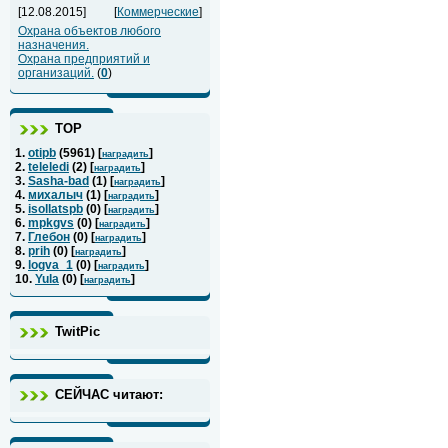
[12.08.2015]
[
Коммерческие
]
Охрана объектов любого
назначения.
Охрана предприятий и
организаций.
(
0
)
ТОР
1.
otipb
(
5961
) [
]
наградить
2.
teleledi
(
2
) [
]
наградить
3.
Sasha-bad
(
1
) [
]
наградить
4.
михалыч
(
1
) [
]
наградить
5.
isollatspb
(
0
) [
]
наградить
6.
mpkgvs
(
0
) [
]
наградить
7.
Глебон
(
0
) [
]
наградить
8.
prih
(
0
) [
]
наградить
9.
logva_1
(
0
) [
]
наградить
10.
Yula
(
0
) [
]
наградить
TwitPic
СЕЙЧАС читают: