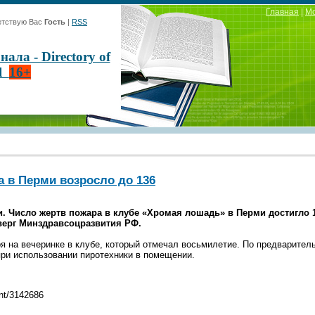
Главная
|
М
тствую Вас
Гость
|
RSS
ла - Directory of
al
16+
а в Перми возросло до 136
. Число жертв пожара в клубе «Хромая лошадь» в Перми достигло 1
верг Минздравсоцразвития РФ.
ря на вечеринке в клубе, который отмечал восьмилетие. По предварите
ри использовании пиротехники в помещении.
ent/3142686