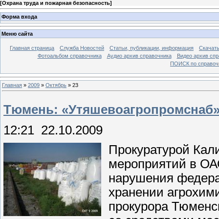
[
Охрана труда и пожарная безопасность
]
Форма входа
Меню сайта
Главная страница
Служба Новостей
Статьи, публикации, информация
Скачать
Фотоальбом справочника
Аудио архив справочника
Видео архив спр
ПОИСК по справочн
Главная
»
2009
»
Октябрь
»
23
Тюмень: «Утяшевоагропромснаб» 
12:21 22.10.2009
Прокуратурой Кали
мероприятий в О
нарушения федера
хранении агрохим
прокурора Тюменс