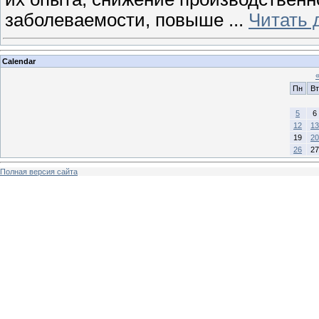
заболеваемости, повыше
...
Читать 
Calendar
Пн
Вт
5
6
12
13
19
20
26
27
Полная версия сайта