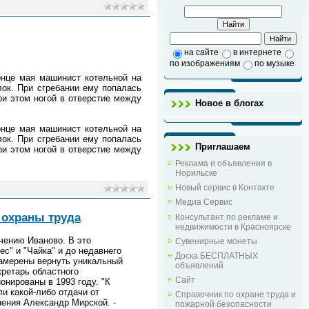
на сайте
в интернете
по изображениям
по музыке
онце мая машинист котельной на
ок. При сгребании ему попалась
ри этом ногой в отверстие между
Новое в блогах
онце мая машинист котельной на
ок. При сгребании ему попалась
Приглашаем
ри этом ногой в отверстие между
Реклама и объявления в
Норильске
Новый сервис в Контакте
Медиа Сервис
 охраны труда
Консультант по рекламе и
недвижимости в Красноярске
чению Иваново. В это
Сувенирные монеты
с" и "Чайка" и до недавнего
Доска БЕСПЛАТНЫХ
намерены вернуть уникальный
объявлений
ретарь областного
Сайт
онированы в 1993 году. "К
и какой-либо отдачи от
Справочник по охране труда и
ения Александр Мирской. -
пожарной безопасности