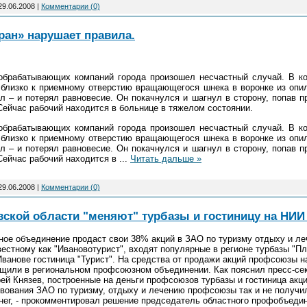
29.06.2008
|
Комментарии (0)
ран» нарушает правила.
обрабатывающих компаний города произошел несчастный случай. В к
 близко к приемному отверстию вращающегося шнека в воронке из опил
л – и потерял равновесие. Он покачнулся и шагнул в сторону, попав п
ейчас рабочий находится в больнице в тяжелом состоянии.
обрабатывающих компаний города произошел несчастный случай. В к
 близко к приемному отверстию вращающегося шнека в воронке из опил
л – и потерял равновесие. Он покачнулся и шагнул в сторону, попав п
Сейчас рабочий находится в
...
Читать дальше »
29.06.2008
|
Комментарии (0)
кой области "меняют" турбазы и гостиницу на НИИ
ое объединение продаст свои 38% акций в ЗАО по туризму отдыху и ле
естному как "Ивановотурист", входят популярные в регионе турбазы "Пле
ванове гостиница "Турист". На средства от продажи акций профсоюзы 
щили в региональном профсоюзном объединении. Как пояснил пресс-сек
й Князев, построенные на деньги профсоюзов турбазы и гостиница акци
вования ЗАО по туризму, отдыху и лечению профсоюзы так и не получил
нег, - прокомментировал решение председатель областного профобъедин