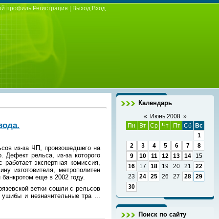
ой профиль
Регистрация
|
Выход
Вход
Календарь
«
Июнь 2008
»
вода.
Пн
Вт
Ср
Чт
Пт
Сб
Вс
1
2
3
4
5
6
7
8
ьсов из-за ЧП, произошедшего на
. Дефект рельса, из-за которого
9
10
11
12
13
14
15
с работает экспертная комиссия,
16
17
18
19
20
21
22
ину изготовителя, метрополитен
23
24
25
26
27
28
29
 банкротом еще в 2002 году.
30
рязевской ветки сошли с рельсов
и ушибы и незначительные тра
...
Поиск по сайту