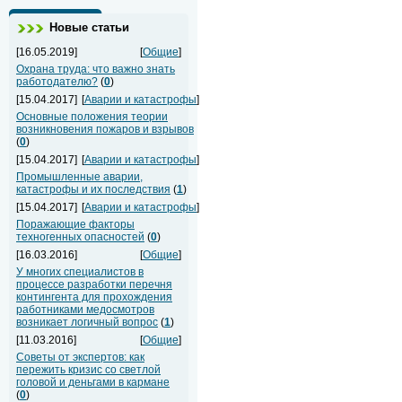
Новые статьи
[16.05.2019]
[
Общие
]
Охрана труда: что важно знать
работодателю?
(
0
)
[15.04.2017]
[
Аварии и катастрофы
]
Основные положения теории
возникновения пожаров и взрывов
(
0
)
[15.04.2017]
[
Аварии и катастрофы
]
Промышленные аварии,
катастрофы и их последствия
(
1
)
[15.04.2017]
[
Аварии и катастрофы
]
Поражающие факторы
техногенных опасностей
(
0
)
[16.03.2016]
[
Общие
]
У многих специалистов в
процессе разработки перечня
контингента для прохождения
работниками медосмотров
возникает логичный вопрос
(
1
)
[11.03.2016]
[
Общие
]
Советы от экспертов: как
пережить кризис со светлой
головой и деньгами в кармане
(
0
)