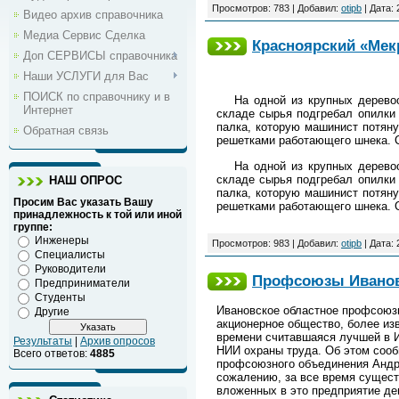
Просмотров: 783 | Добавил:
otipb
| Дата:
Видео архив справочника
Медиа Сервис Сделка
Красноярский «Мек
Доп СЕРВИСЫ справочника
Наши УСЛУГИ для Вас
ПОИСК по справочнику и в
На одной из крупных дерево
Интернет
складе сырья подгребал опилки
палка, которую машинист потяну
Обратная связь
решетками работающего шнека. С
На одной из крупных дерево
складе сырья подгребал опилки
НАШ ОПРОС
палка, которую машинист потяну
Просим Вас указать Вашу
решетками работающего шнека. 
принадлежность к той или иной
группе:
Инженеры
Просмотров: 983 | Добавил:
otipb
| Дата:
Специалисты
Руководители
Профсоюзы Ивановс
Предприниматели
Студенты
Ивановское областное профсоюзн
Другие
акционерное общество, более изв
времени считавшаяся лучшей в И
Результаты
|
Архив опросов
НИИ охраны труда. Об этом сооб
Всего ответов:
4885
профсоюзного объединения Андре
сожалению, за все время сущест
вложенных в это предприятие де