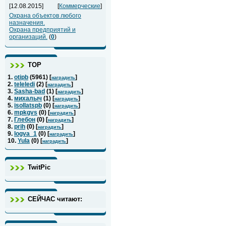
[12.08.2015]
[
Коммерческие
]
Охрана объектов любого
назначения.
Охрана предприятий и
организаций.
(
0
)
ТОР
1.
otipb
(
5961
) [
]
наградить
2.
teleledi
(
2
) [
]
наградить
3.
Sasha-bad
(
1
) [
]
наградить
4.
михалыч
(
1
) [
]
наградить
5.
isollatspb
(
0
) [
]
наградить
6.
mpkgvs
(
0
) [
]
наградить
7.
Глебон
(
0
) [
]
наградить
8.
prih
(
0
) [
]
наградить
9.
logva_1
(
0
) [
]
наградить
10.
Yula
(
0
) [
]
наградить
TwitPic
СЕЙЧАС читают: