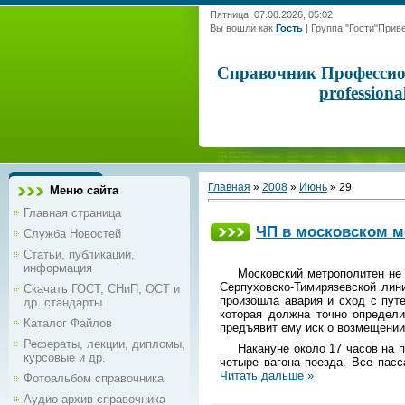
Пятница, 07.08.2026, 05:02
Вы вошли как
Гость
|
Группа
"
Гости
"
Приве
Справочник Профессиона
profession
Главная
»
2008
»
Июнь
»
29
Меню сайта
Главная страница
ЧП в московском м
Служба Новостей
Статьи, публикации,
информация
Московский метрополитен не 
Серпуховско-Тимирязевской лини
Скачать ГОСТ, СНиП, ОСТ и
произошла авария и сход с путе
др. стандарты
которая должна точно определи
Каталог Файлов
предъявит ему иск о возмещении
Рефераты, лекции, дипломы,
Накануне около 17 часов на 
курсовые и др.
четыре вагона поезда. Все пас
Читать дальше »
Фотоальбом справочника
Аудио архив справочника