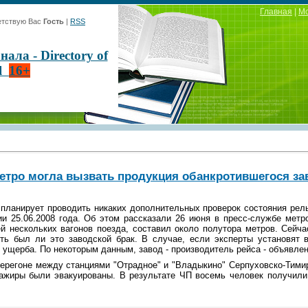
Главная
|
М
тствую Вас
Гость
|
RSS
ла - Directory of
al
16+
етро могла вызвать продукция обанкротившегося за
планирует проводить никаких дополнительных проверок состояния рел
и 25.06.2008 года. Об этом рассказали 26 июня в пресс-службе метро
й нескольких вагонов поезда, составил около полутора метров. Сейча
ть был ли это заводской брак. В случае, если эксперты установят в
 ущерба. По некоторым данным, завод - производитель рейса - объявлен
перегоне между станциями "Отрадное" и "Владыкино" Серпуховско-Тими
сажиры были эвакуированы. В результате ЧП восемь человек получил