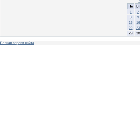
Пн
Вт
1
2
8
9
15
16
22
23
29
30
Полная версия сайта