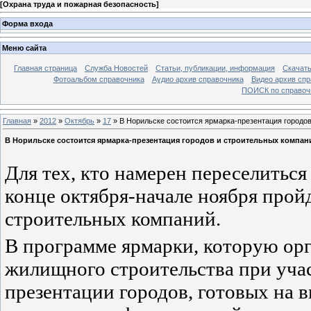
[
Охрана труда и пожарная безопасность
]
Форма входа
Меню сайта
Главная страница
Служба Новостей
Статьи, публикации, информация
Скачать
Фотоальбом справочника
Аудио архив справочника
Видео архив спр
ПОИСК по справочн
Главная
»
2012
»
Октябрь
»
17
» В Норильске состоится ярмарка-презентация городо
В Норильске состоится ярмарка-презентация городов и строительных компан
Для тех, кто намерен переселиться
конце октября-начале ноября прой
строительных компаний.
В программе ярмарки, которую ор
жилищного строительства при уча
презентации городов, готовых на 