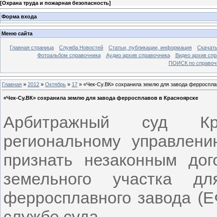
[
Охрана труда и пожарная безопасность
]
Форма входа
Меню сайта
Главная страница
Служба Новостей
Статьи, публикации, информация
Скачать
Фотоальбом справочника
Аудио архив справочника
Видео архив спр
ПОИСК по справочн
Главная
»
2012
»
Октябрь
»
17
» «Чек-Су.ВК» сохранила землю для завода ферроспла
«Чек-Су.ВК» сохранила землю для завода ферросплавов в Красноярске
Арбитражный суд Кра
региональному управлен
признать незаконным до
земельного участка дл
ферросплавного завода (Е
службе суда.