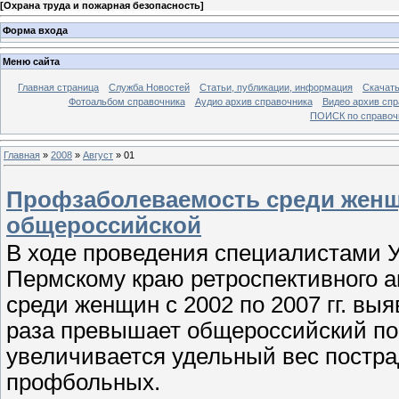
[
Охрана труда и пожарная безопасность
]
Форма входа
Меню сайта
Главная страница
Служба Новостей
Статьи, публикации, информация
Скачать
Фотоальбом справочника
Аудио архив справочника
Видео архив спр
ПОИСК по справочн
Главная
»
2008
»
Август
»
01
Профзаболеваемость среди женщ
общероссийской
В ходе проведения специалистами 
Пермскому краю ретроспективного 
среди женщин с 2002 по 2007 гг. выя
раза превышает общероссийский пок
увеличивается удельный вес постр
профбольных.