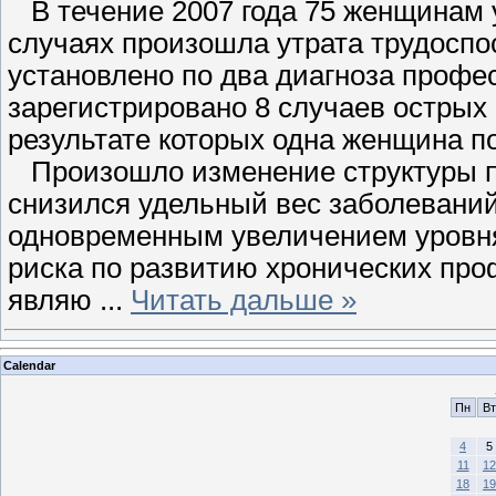
В течение 2007 года 75 женщинам у
случаях произошла утрата трудоспо
установлено по два диагноза профе
зарегистрировано 8 случаев острых
результате которых одна женщина п
Произошло изменение структуры 
снизился удельный вес заболеваний
одновременным увеличением уровня
риска по развитию хронических про
являю
...
Читать дальше »
Calendar
Пн
Вт
4
5
11
12
18
19