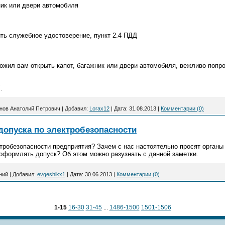
ник или двери автомобиля
ить служебное удостоверение, пункт 2.4 ПДД
ложил вам открыть капот, багажник или двери автомобиля, вежливо попро
.
нов Анатолий Петрович
|
Добавил:
Lorax12
|
Дата:
31.08.2013
|
Комментарии (0)
допуска по электробезопасности
тробезопасности предприятия? Зачем с нас настоятельно просят орган
формлять допуск? Об этом можно разузнать с данной заметки.
ний
|
Добавил:
evgeshikx1
|
Дата:
30.06.2013
|
Комментарии (0)
1-15
16-30
31-45
...
1486-1500
1501-1506