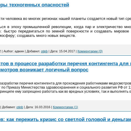
ры техногенных опасностей
сти человека во многих регионах нашей планеты создается новый тип ср
ся в эпоху промышленной революции, когда пар и электричество мно
в: быстро передвигаться по земной поверхности и создавать мировое 
тмосферу; создавать много новых веществ.
2
|
Author:
админ
|
Добавил:
otipb
|
Дата:
15.04.2017
|
Комментарии (0)
тов в процессе разработки перечня контингента для
мотров возникает логичный вопрос
 разработки перечня контингента для прохождения работниками медосмотров 
 по Приказу Министерства здравоохранения и социального развития РФ от 12
принципе ему запрещено работать как во вредных условиях, так и выполнять
|
Добавил:
otipb
|
Дата:
16.03.2016
|
Комментарии (1)
в: как пережить кризис со светлой головой и деньга