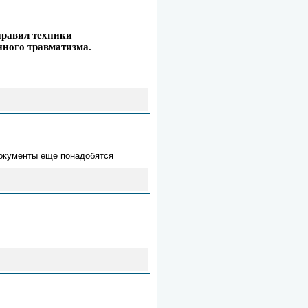
правил техники
нного травматизма.
документы еще понадобятся