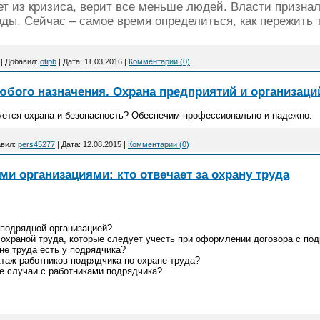
ет из кризиса, верит все меньше людей. Власти признал
оды. Сейчас – самое время определиться, как пережить 
|
Добавил:
otipb
|
Дата:
11.03.2016
|
Комментарии (0)
юбого назначения. Охрана предприятий и организаци
уется охрана и безопасность? Обеспечим профессионально и надежно.
вил:
pers45277
|
Дата:
12.08.2015
|
Комментарии (0)
и организациями: кто отвечает за охрану труда
 подрядной организацией?
 охраной труда, которые следует учесть при оформлении договора с по
не труда есть у подрядчика?
ктаж работников подрядчика по охране труда?
е случаи с работниками подрядчика?