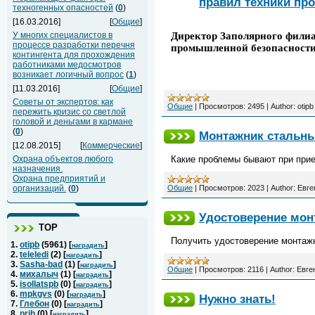
правил техники пр
техногенных опасностей
(
0
)
[16.03.2016]
[
Общие
]
Директор Заполярного фили
У многих специалистов в
процессе разработки перечня
промышленной безопасности 
контингента для прохождения
работниками медосмотров
возникает логичный вопрос
(
1
)
[11.03.2016]
[
Общие
]
Советы от экспертов: как
Общие
|
Просмотров:
2495
|
Author:
otipb
пережить кризис со светлой
головой и деньгами в кармане
(
0
)
Монтажник стальны
[12.08.2015]
[
Коммерческие
]
Охрана объектов любого
Какие проблемы бывают при прие
назначения.
Охрана предприятий и
организаций.
(
0
)
Общие
|
Просмотров:
2023
|
Author:
Евге
Удостоверение мон
ТОР
Получить удостоверение монтажн
1.
otipb
(
5961
) [
]
наградить
2.
teleledi
(
2
) [
]
наградить
3.
Sasha-bad
(
1
) [
]
наградить
Общие
|
Просмотров:
2116
|
Author:
Евге
4.
михалыч
(
1
) [
]
наградить
5.
isollatspb
(
0
) [
]
наградить
6.
mpkgvs
(
0
) [
]
наградить
Нужно знать!
7.
Глебон
(
0
) [
]
наградить
8.
prih
(
0
) [
]
наградить