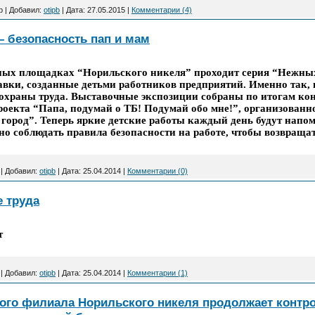
b
|
Добавил:
otipb
|
Дата:
27.05.2015
|
Комментарии (4)
 – безопасность пап и мам
ых площадках “Норильского никеля” проходит серия “Нежных
вки, созданные детьми работников предприятий. Именно так, 
 охраны труда. Выставочные экспозиции собраны по итогам кон
роекта “Папа, подумай о ТБ! Подумай обо мне!”, организован
ород”. Теперь яркие детские работы каждый день будут напом
но соблюдать правила безопасности на работе, чтобы возвраща
|
Добавил:
otipb
|
Дата:
25.04.2014
|
Комментарии (0)
е труда
т
|
Добавил:
otipb
|
Дата:
25.04.2014
|
Комментарии (1)
ого филиала Норильского никеля продолжает контр