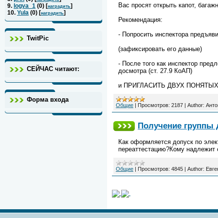
Вас просят открыть капот, багаж
9.
logva_1
(
0
) [
]
наградить
10.
Yula
(
0
) [
]
наградить
Рекомендация:
- Попросить инспектора предъяв
TwitPic
(зафиксировать его данные)
- После того как инспектор пред
СЕЙЧАС читают:
досмотра (ст. 27.9 КоАП)
и ПРИГЛАСИТЬ ДВУХ ПОНЯТЫХ
Форма входа
Общие
|
Просмотров:
2187
|
Author:
Анто
Получение группы 
Как оформляется допуск по элек
переаттестацию?Кому надлежит о
Общие
|
Просмотров:
4845
|
Author:
Евге