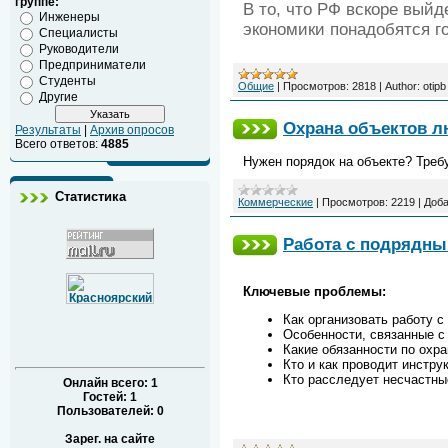
группе:
В то, что РФ вскоре выйд
Инженеры
экономики понадобятся г
Специалисты
Руководители
Предприниматели
Студенты
Общие
|
Просмотров:
2818
|
Author:
otipb
Другие
Охрана объектов л
Результаты
|
Архив опросов
Всего ответов:
4885
Нужен порядок на объекте? Треб
Статистика
Коммерческие
|
Просмотров:
2219
|
Доба
Работа с подрядным
Ключевые проблемы:
Как организовать работу с
Особенности, связанные с
Какие обязанности по охра
Кто и как проводит инстру
Кто расследует несчастны
Онлайн всего:
1
Гостей:
1
Пользователей:
0
Зарег. на сайте