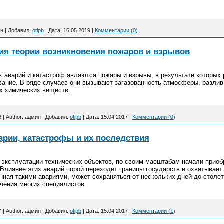
ин
|
Добавил:
otipb
|
Дата:
16.05.2019
|
Комментарии (0)
я теории возникновения пожаров и взрывов
х аварий и катастроф являются пожары и взрывы, в результате которых
вание. В ряде случаев они вызывают загазованность атмосферы, разлив
х химических веществ.
6
|
Author:
админ
|
Добавил:
otipb
|
Дата:
15.04.2017
|
Комментарии (0)
ии, катастрофы и их последствия
эксплуатации технических объектов, по своим масштабам начали приоб
. Влияние этих аварий порой переходит границы государств и охватывае
анная такими авариями, может сохраняться от нескольких дней до столе
ечения многих специалистов
7
|
Author:
админ
|
Добавил:
otipb
|
Дата:
15.04.2017
|
Комментарии (1)