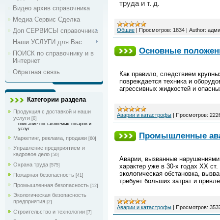
труда и т. д.
Видео архив справочника
Медиа Сервис Сделка
Общие
|
Просмотров:
1834
|
Author:
адм
Доп СЕРВИСЫ справочника
Наши УСЛУГИ для Вас
Основные положени
ПОИСК по справочнику и в
Интернет
Обратная связь
Как правило, следствием крупны
повреждается техника и оборудо
агрессивных жидкостей и опасны
Категории раздела
Продукция с доставкой и наши
Аварии и катастрофы
|
Просмотров:
222
услуги
[0]
описание поставляемых товаров и
услуг
Промышленные авар
Маркетинг, реклама, продажи
[60]
Управление предприятием и
кадровое дело
[50]
Аварии, вызванные нарушениями 
Охрана труда
характер уже в 30-х годах XX ст
[575]
экологическая обстановка, вызв
Пожарная безопасность
[41]
требует больших затрат и привл
Промышленная безопасность
[12]
Экологическая безопасность
предприятия
[2]
Аварии и катастрофы
|
Просмотров:
353
Строительство и технологии
[7]