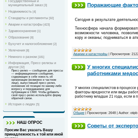
Государственный и
Поражающие факто
муниципальный заказ
[3]
Недвижимость
[4]
Стандарты и регламенты
[92]
Сегодня в результате деятельно
Аварии и катастрофы
[423]
Техносфера начала формировать
Здравоохранение
[1]
возможности человека, позволи
кору и океаны; подниматься в а
Образование
[8]
Бухучет и налогообложение
[2]
Увлечения
[8]
Аварии и катастрофы
|
Просмотров:
212
Немного о разном
[181]
Информация, Пресс-релизы и
У многих специалис
другое
[32]
Пресс-релиз — сообщение для прессы
работниками медос
— информационное сообщение,
содержащее в себе новость об
организации (возможно и частном
лице), выпустившей пресс-релиз,
изложение её позиции по какому-либо
У многих специалистов в процессе
вопросу и передаваемое для
факторы вредности или виды работ
публикации в СМИ. Чтобы добавить
свой пресс-релиз используйте форму
работнику младше 21 года, если в 
обратной связи.
История о людях
[5]
Общие
|
Просмотров:
2648
|
Author:
otipb
НАШ ОПРОС
Советы от эксперто
Просим Вас указать Вашу
принадлежность к той или иной