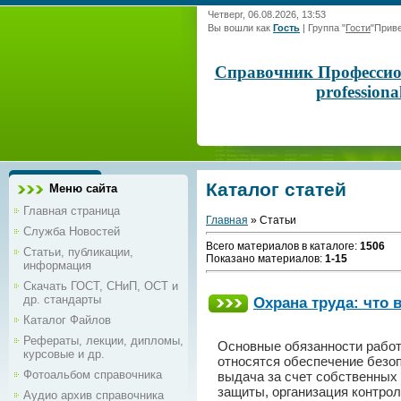
Четверг, 06.08.2026, 13:53
Вы вошли как
Гость
|
Группа
"
Гости
"
Приве
Справочник Профессиона
profession
Каталог статей
Меню сайта
Главная страница
Главная
»
Статьи
Служба Новостей
Всего материалов в каталоге
:
1506
Статьи, публикации,
Показано материалов
:
1-15
информация
Скачать ГОСТ, СНиП, ОСТ и
др. стандарты
Охрана труда: что 
Каталог Файлов
Рефераты, лекции, дипломы,
Основные обязанности работ
курсовые и др.
относятся обеспечение безоп
Фотоальбом справочника
выдача за счет собственных
защиты, организация контрол
Аудио архив справочника