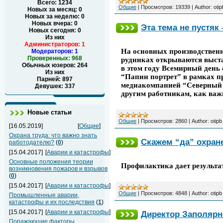
Всего: 1234
Общие
|
Просмотров:
19339
|
Author:
otip
Новых за месяц: 0
Новых за неделю: 0
Новых вчера: 0
Эта тема не пустяк
Новых сегодня: 0
Из них
Администраторов: 1
На основных производственн
Модераторов: 1
Проверенных: 968
рудниках открываются выста
Обычных юзеров: 264
в этом году Всемирный день
Из них
“Папин портрет” в рамках п
Парней: 897
медиакомпанией “Северный г
Девушек: 337
другим работникам, как важ
Новые статьи
Общие
|
Просмотров:
2860
|
Author:
otipb
[16.05.2019]
[
Общие
]
Охрана труда: что важно знать
Скажем “да” охран
работодателю?
(
0
)
[15.04.2017]
[
Аварии и катастрофы
]
Основные положения теории
Профилактика дает результа
возникновения пожаров и взрывов
(
0
)
[15.04.2017]
[
Аварии и катастрофы
]
Общие
|
Просмотров:
4848
|
Author:
otipb
Промышленные аварии,
катастрофы и их последствия
(
1
)
[15.04.2017]
[
Аварии и катастрофы
]
Директор Заполярн
Поражающие факторы