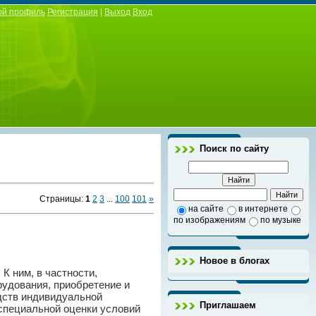
ой профиль
Регистрация
|
Выход
Вход
Поиск по сайту
Страницы
:
1
2
3
...
100
101
»
на сайте
в интернете
по изображениям
по музыке
Новое в блогах
. К ним, в частности,
рудования, приобретение и
дств индивидуальной
Приглашаем
 специальной оценки условий