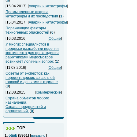
(
0
)
[15.04.2017]
[
Аварии и катастрофы
]
Промышленные аварии,
катастрофы и их последствия
(
1
)
[15.04.2017]
[
Аварии и катастрофы
]
Поражающие факторы
техногенных опасностей
(
0
)
[16.03.2016]
[
Общие
]
У многих специалистов в
процессе разработки перечня
контингента для прохождения
работниками медосмотров
возникает логичный вопрос
(
1
)
[11.03.2016]
[
Общие
]
Советы от экспертов: как
пережить кризис со светлой
головой и деньгами в кармане
(
0
)
[12.08.2015]
[
Коммерческие
]
Охрана объектов любого
назначения.
Охрана предприятий и
организаций.
(
0
)
ТОР
1.
otipb
(
5961
) [
]
наградить