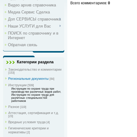
Всего комментариев
:
0
Видео архив справочника
Медиа Сервис Сделка
Доп СЕРВИСЫ справочника
Наши УСЛУГИ для Вас
ПОИСК по справочнику и в
Интернет
Обратная связь
Категории раздела
Законодательство и комментарии
[153]
Региональные документы
[84]
Инструкции
[509]
Инструкции по охране труда при
производстве различных видов работ,
Инструкции по охране труда для
различных специальностей
работников
Разное
[119]
Аттестация, сертификация и т.д.
[23]
Вредные условия труда
[4]
Гигиенические критерии и
нормативы
[2]