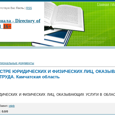
Главная
|
М
тствую Вас
Гость
|
RSS
ла - Directory of
al
16+
гиональные документы
СТРЕ ЮРИДИЧЕСКИХ И ФИЗИЧЕСКИХ ЛИЦ, ОКАЗЫ
РУДА. Камчатская область
ИЧЕСКИХ И ФИЗИЧЕСКИХ ЛИЦ, ОКАЗЫВАЮЩИХ УСЛУГИ В ОБЛАСТИ
бавил
:
otipb
г
:
0.0
/
0