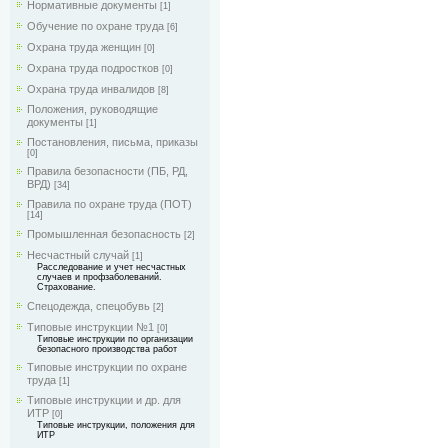
Нормативные документы
[1]
Обучение по охране труда
[6]
Охрана труда женщин
[0]
Охрана труда подростков
[0]
Охрана труда инвалидов
[8]
Положения, руководящие
документы
[1]
Постановления, письма, приказы
[0]
Правила безопасности (ПБ, РД,
ВРД)
[34]
Правила по охране труда (ПОТ)
[14]
Промышленная безопасность
[2]
Несчастный случай
[1]
Расследование и учет несчастных
случаев и профзаболеваний.
Страхование.
Спецодежда, спецобувь
[2]
Типовые инструкции №1
[0]
Типовые инструкции по организации
безопасного производства работ
Типовые инструкции по охране
труда
[1]
Типовые инструкции и др. для
ИТР
[0]
Типовые инструкции, положения для
ИТР