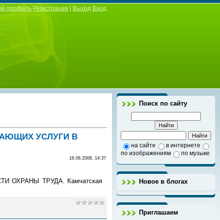
ой профиль
Регистрация
|
Выход
Вход
Поиск по сайту
ВАЮЩИХ УСЛУГИ В
на сайте
в интернете
по изображениям
по музыке
16.06.2008, 14:37
 ОХРАНЫ ТРУДА. Камчатская
Новое в блогах
Приглашаем