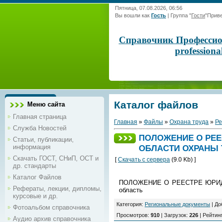
Пятница, 07.08.2026, 06:56
Вы вошли как
Гость
|
Группа
"
Гости
"
Приве
Справочник Профессиона
profession
Каталог файлов
Меню сайта
Главная страница
Главная
»
Файлы
»
Охрана труда
»
Ре
Служба Новостей
ПОЛОЖЕНИЕ О РЕЕ
Статьи, публикации,
информация
ОБЛАСТИ ОХРАНЫ Т
Скачать ГОСТ, СНиП, ОСТ и
[
Скачать с сервера
(9.0 Kb) ]
др. стандарты
Каталог Файлов
ПОЛОЖЕНИЕ О РЕЕСТРЕ ЮРИД
Рефераты, лекции, дипломы,
область
курсовые и др.
Категория
:
Региональные документы
|
До
Фотоальбом справочника
Просмотров
:
910
|
Загрузок
:
226
|
Рейтин
Аудио архив справочника