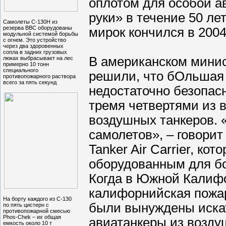
оплотом для особой а
руки» в течение 50 ле
Самолеты С-130Н из
резерва ВВС оборудованы
мирок кончился в 2004 
модульной системой борьбы
с огнем. Это устройство
через два здоровенных
сопла в задних грузовых
В американском минис
люках выбрасывает на лес
примерно 10 тонн
специального
решили, что бОльшая 
противопожарного раствора
всего за пять секунд
недостаточно безопасн
тремя четвертями из 
воздушных танкеров. 
самолетов», – говори
Tanker Air Carrier, к
оборудованным для бо
Когда в Южной Калифо
калифорнийская пожар
На борту каждого из С-130
были вынуждены иска
по пять цистерн с
противопожарной смесью
Phos-Chek – их общая
авиатанкеры из возд
емкость около 10 т