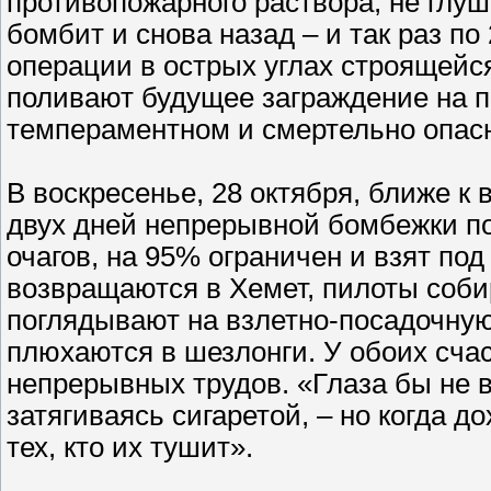
противопожарного раствора, не глуша
бомбит и снова назад – и так раз по
операции в острых углах строящейс
поливают будущее заграждение на п
темпераментном и смертельно опас
В воскресенье, 28 октября, ближе к 
двух дней непрерывной бомбежки по
очагов, на 95% ограничен и взят по
возвращаются в Хемет, пилоты соби
поглядывают на взлетно-посадочную
плюхаются в шезлонги. У обоих сча
непрерывных трудов. «Глаза бы не в
затягиваясь сигаретой, – но когда д
тех, кто их тушит».