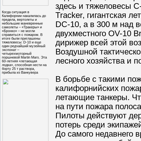
здесь и тяжеловесы C-
Когда ситуация в
Tracker, гигантская л
Калифорнии накалилась до
предела, вертолеты и
DC-10, а в 300 м над 
небольшие маневренные
самолеты – «Тракеры» и
«Бронко» – не могли
двухместного OV-10 B
справиться с пожаром. В
итоге были приглашены
дирижер всей этой во
тяжеловесы: D-10 и еще
один редчайший музейный
Воздушной тактическо
экспонат –
четырехмоторный
поршневой Martin Mars. Эта
лесного хозяйства и 
60-летняя «летающая
лодка», способная нести на
борту 25 т раствора,
прибыла из Ванкувера
В борьбе с такими пож
калифорнийских пожа
летающие танкеры. Чт
на пути пожара полос
Пилоты действуют дерз
потерь среди экипаже
До самого недавнего 