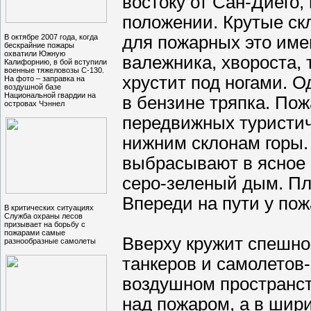
востоку от Сан-Диего,
положении. Крутые ск
В октябре 2007 года, когда
для пожарных это име
бескрайние пожары
охватили Южную
валежника, хвороста, 
Калифорнию, в бой вступили
военные тяжеловозы С-130.
хрустит под ногами. О
На фото – заправка на
воздушной базе
Национальной гвардии на
в бензине тряпка. Пож
островах Чэннел
передвижных туристиче
нижним склонам горы
выбрасывают в ясное 
серо-зеленый дым. Пла
Впереди на пути у по
В критических ситуациях
Служба охраны лесов
призывает на борьбу с
пожарами самые
Вверху кружит спешно
разнообразные самолеты
танкеров и самолетов-
воздушном пространст
над пожаром, а в шир