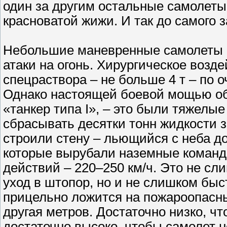
один за другим остальные самолеты,
красноватой жижи. И так до самого за
Небольшие маневренные самолеты и
атаки на огонь. Хирургическое возд
спецраствора – не больше 4 т – по о
Однако настоящей боевой мощью об
«танкер типа I», – это были тяжелы
сбрасывать десятки тонн жидкости з
строили стену – льющийся с неба 
которые вырубали наземные команд
действий – 220–250 км/ч. Это не сл
уход в штопор, но и не слишком быст
прицельно ложится на пожароопасны
другая метров. Достаточно низко, чт
достаточно высоко, чтобы самолет н