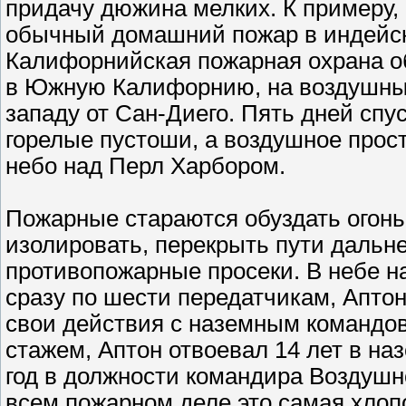
придачу дюжина мелких. К примеру,
обычный домашний пожар в индейск
Калифорнийская пожарная охрана об
в Южную Калифорнию, на воздушные 
западу от Сан-Диего. Пять дней спус
горелые пустоши, а воздушное прос
небо над Перл Харбором.
Пожарные стараются обуздать огонь.
изолировать, перекрыть пути дальн
противопожарные просеки. В небе на
сразу по шести передатчикам, Апто
свои действия с наземным командо
стажем, Аптон отвоевал 14 лет в н
год в должности командира Воздушно
всем пожарном деле это самая хлоп