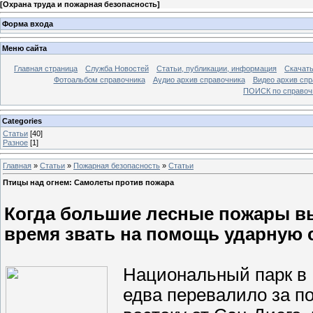
[
Охрана труда и пожарная безопасность
]
Форма входа
Меню сайта
Главная страница
Служба Новостей
Статьи, публикации, информация
Скачать
Фотоальбом справочника
Аудио архив справочника
Видео архив спр
ПОИСК по справочн
Categories
Статьи
[40]
Разное
[1]
Главная
»
Статьи
»
Пожарная безопасность
»
Статьи
Птицы над огнем: Самолеты против пожара
Когда большие лесные пожары в
время звать на помощь ударную 
Национальный парк в 
едва перевалило за по