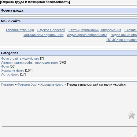
[
Охрана труда и пожарная безопасность
]
Форма входа
Меню сайта
Главная страница
Служба Новостей
Статьи, публикации, информация
Скачать
Фотоальбом справочника
Аудио архив справочника
Видео архив спр
ПОИСК по справочн
Categories
Фото с сайта www.ilo.org
[7]
Аварии, катастрофы, происшествия
[370]
Фото
[36]
Хорошие фото
[164]
Астро фото
[17]
Главная
»
Фотоальбом
»
Хорошие фото
» Перед выпалом дай сигнал и укройся!