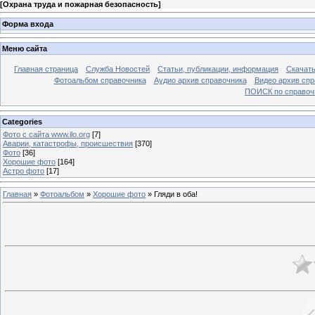
[
Охрана труда и пожарная безопасность
]
Форма входа
Меню сайта
Главная страница
Служба Новостей
Статьи, публикации, информация
Скачать
Фотоальбом справочника
Аудио архив справочника
Видео архив спр
ПОИСК по справочн
Categories
Фото с сайта www.ilo.org
[7]
Аварии, катастрофы, происшествия
[370]
Фото
[36]
Хорошие фото
[164]
Астро фото
[17]
Главная
»
Фотоальбом
»
Хорошие фото
» Гляди в оба!