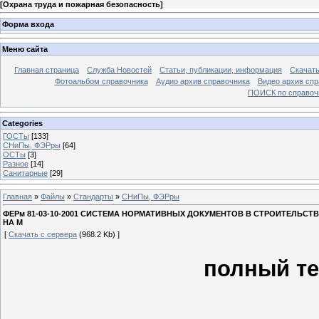
[
Охрана труда и пожарная безопасность
]
Форма входа
Меню сайта
Главная страница
Служба Новостей
Статьи, публикации, информация
Скачать
Фотоальбом справочника
Аудио архив справочника
Видео архив спр
ПОИСК по справочн
Categories
ГОСТы
[133]
СНиПы, ФЭРры
[64]
ОСТы
[3]
Разное
[14]
Санитарные
[29]
Главная
»
Файлы
»
Стандарты
»
СНиПы, ФЭРры
ФЕРм 81-03-10-2001 СИСТЕМА НОРМАТИВНЫХ ДОКУМЕНТОВ В СТРОИТЕЛЬ
НА М
[
Скачать с сервера
(968.2 Kb) ]
полный те